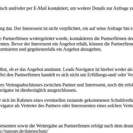
isch und/oder per E-Mail kontaktiert, um weitere Details zur Anfrage 
ng dar. Der Interessent ist nicht verpflichtet, ein auf seine Anfrage hin
Partnerfirmen weitergeleitet wurde, kontaktieren die Partnerfirmen den
enten. Bevor der Interessent ein Angebot erhält, können die Partnerfi
kretisieren und gegebenenfalls ein Angebot abzugeben.
lbst, ob er das Angebot annimmt. Leads Navigator ist hierbei weder als V
 Bei den Partnerfirmen handelt es sich nicht um Erfüllungs-und/ oder V
 Vertragsabschlusses zwischen Partner und Interessent, noch die erfol
vigator ist diesbezüglich ausgeschlossen.
, die sich im Rahmen eines eventuellen zustande gekommenen Schuldverhä
igator als Vertreter des Partners oder Interessenten eines solchen Vert
ressenten sowie die Weitergabe an Partnerfirmen erfolgt nach dem de
s://sunogy.de/datenschutz/