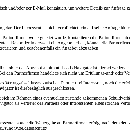
isch und/oder per E-Mail kontaktiert, um weitere Details zur Anfrage 
ng dar. Der Interessent ist nicht verpflichtet, ein auf seine Anfrage hin
Partnerfirmen weitergeleitet wurde, kontaktieren die Partnerfirmen den
enten. Bevor der Interessent ein Angebot erhält, können die Partnerfi
kretisieren und gegebenenfalls ein Angebot abzugeben.
lbst, ob er das Angebot annimmt. Leads Navigator ist hierbei weder als V
 Bei den Partnerfirmen handelt es sich nicht um Erfüllungs-und/ oder V
 Vertragsabschlusses zwischen Partner und Interessent, noch die erfol
vigator ist diesbezüglich ausgeschlossen.
, die sich im Rahmen eines eventuellen zustande gekommenen Schuldverhä
igator als Vertreter des Partners oder Interessenten eines solchen Vert
ressenten sowie die Weitergabe an Partnerfirmen erfolgt nach dem de
s://sunogy.de/datenschutz/