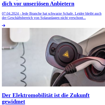
dich vor unseriösen Anbietern
07.04.2024
- Jede Branche hat schwarze Schafe. Leider bleibt auch
der Geschäftsbereich von Solaranlagen nicht verschont...
Der Elektromobilität ist die Zukunft
gewidmet