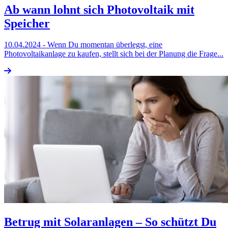
Ab wann lohnt sich Photovoltaik mit
Speicher
10.04.2024
- Wenn Du momentan überlegst, eine
Photovoltaikanlage zu kaufen, stellt sich bei der Planung die Frage...
Betrug mit Solaranlagen – So schützt Du