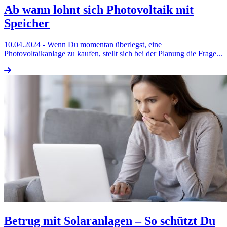
Ab wann lohnt sich Photovoltaik mit
Speicher
10.04.2024
- Wenn Du momentan überlegst, eine
Photovoltaikanlage zu kaufen, stellt sich bei der Planung die Frage...
Betrug mit Solaranlagen – So schützt Du