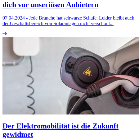
dich vor unseriösen Anbietern
07.04.2024
- Jede Branche hat schwarze Schafe. Leider bleibt auch
der Geschäftsbereich von Solaranlagen nicht verschont...
Der Elektromobilität ist die Zukunft
gewidmet