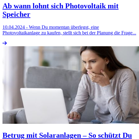
Ab wann lohnt sich Photovoltaik mit
Speicher
10.04.2024
- Wenn Du momentan überlegst, eine
Photovoltaikanlage zu kaufen, stellt sich bei der Planung die Frage...
Betrug mit Solaranlagen – So schützt Du