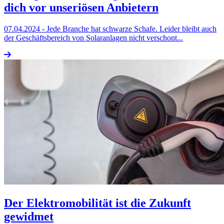
dich vor unseriösen Anbietern
07.04.2024
- Jede Branche hat schwarze Schafe. Leider bleibt auch
der Geschäftsbereich von Solaranlagen nicht verschont...
Der Elektromobilität ist die Zukunft
gewidmet