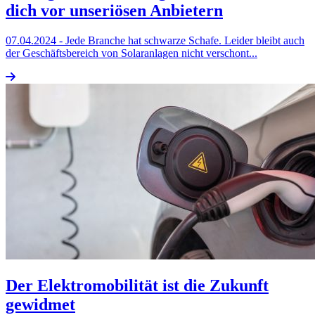
dich vor unseriösen Anbietern
07.04.2024
- Jede Branche hat schwarze Schafe. Leider bleibt auch
der Geschäftsbereich von Solaranlagen nicht verschont...
Der Elektromobilität ist die Zukunft
gewidmet