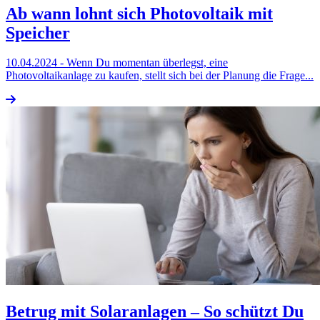
Ab wann lohnt sich Photovoltaik mit
Speicher
10.04.2024
- Wenn Du momentan überlegst, eine
Photovoltaikanlage zu kaufen, stellt sich bei der Planung die Frage...
Betrug mit Solaranlagen – So schützt Du