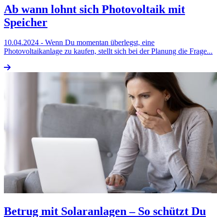
Ab wann lohnt sich Photovoltaik mit
Speicher
10.04.2024
- Wenn Du momentan überlegst, eine
Photovoltaikanlage zu kaufen, stellt sich bei der Planung die Frage...
Betrug mit Solaranlagen – So schützt Du