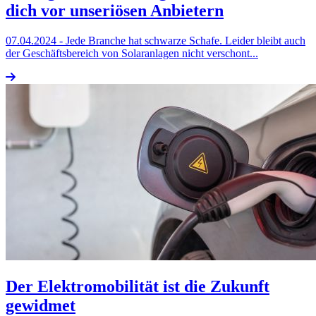
dich vor unseriösen Anbietern
07.04.2024
- Jede Branche hat schwarze Schafe. Leider bleibt auch
der Geschäftsbereich von Solaranlagen nicht verschont...
Der Elektromobilität ist die Zukunft
gewidmet