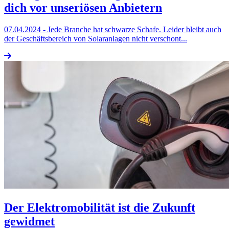
dich vor unseriösen Anbietern
07.04.2024
- Jede Branche hat schwarze Schafe. Leider bleibt auch
der Geschäftsbereich von Solaranlagen nicht verschont...
Der Elektromobilität ist die Zukunft
gewidmet