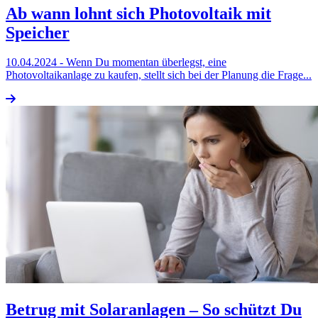
Ab wann lohnt sich Photovoltaik mit
Speicher
10.04.2024
- Wenn Du momentan überlegst, eine
Photovoltaikanlage zu kaufen, stellt sich bei der Planung die Frage...
Betrug mit Solaranlagen – So schützt Du