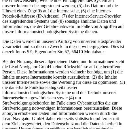
die Unterwebseiten, welche über ein zugreifendes System auf
unserer Internetseite angesteuert werden, (5) das Datum und die
Uhrzeit eines Zugriffs auf die Internetseite, (6) eine Internet-
Protokoll-Adresse (IP-Adresse), (7) der Internet-Service-Provider
des zugreifenden Systems und (8) sonstige ähnliche Daten und
Informationen, die der Gefahrenabwehr im Falle von Angriffen auf
unsere informationstechnologischen Systeme dienen.
Die Daten werden in unserem Auftrag von unserem Hostprovider
verarbeitet und zu diesem Zweck an diesen weitergegeben. Dies ist
derzeit Ionos SE, Elgendorfer Str. 57, 56410 Montabaur.
Bei der Nutzung dieser allgemeinen Daten und Informationen zieht
die Lead Navigator GmbH keine Rückschlüsse auf die betroffene
Person. Diese Informationen werden vielmehr benötigt, um (1) die
Inhalte unserer Internetseite korrekt auszuliefern, (2) die Inhalte
unserer Internetseite sowie die Werbung für diese zu optimieren, (3)
die dauerhafte Funktionsfähigkeit unserer
informationstechnologischen Systeme und der Technik unserer
Internetseite zu gewährleisten sowie (4) um
Strafverfolgungsbehörden im Falle eines Cyberangriffes die zur
Strafverfolgung notwendigen Informationen bereitzustellen. Diese
anonym erhobenen Daten und Informationen werden durch die
Lead Navigator GmbH daher einerseits statistisch und ferner mit
dem Ziel ausgewertet, den Datenschutz und die Datensicherheit in
unserem Unternehmen zu erhöhen, um letztlich ein optimales