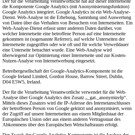
Der für die Verarbeitung Verantwortliche hat auf dieser Internetseite
die Komponente Google Analytics (mit Anonymisierungsfunktion)
Google Analytics integriert. Google Analytics ist ein Web-Analyse-
Dienst. Web-Analyse ist die Erhebung, Sammlung und Auswertung
von Daten über das Verhalten von Besuchern von Internetseiten. Ein
Web-Analyse-Dienst erfasst unter anderem Daten darüber, von
welcher Internetseite eine betroffene Person auf eine Internetseite
gekommen ist (sogenannte Referrer), auf welche Unterseiten der
Internetseite zugegriffen oder wie oft und für welche Verweildauer
eine Unterseite betrachtet wurde. Eine Web-Analyse wird
überwiegend zur Optimierung einer Internetseite und zur Kosten-
Nutzen-Analyse von Internetwerbung eingesetzt.
Betreibergesellschaft der Google-Analytics-Komponente ist die
Google Ireland Limited, Gordon House, Barrow Street, Dublin,
D04 E5W5, Ireland.
Der für die Verarbeitung Verantwortliche verwendet für die Web-
Analyse über Google Analytics den Zusatz „_gat._anonymizeIp“.
Mittels dieses Zusatzes wird die IP-Adresse des Internetanschlusses
der betroffenen Person von Google gekürzt und anonymisiert, wenn
der Zugriff auf unsere Internetseiten aus einem Mitgliedstaat der
Europäischen Union oder aus einem anderen Vertragsstaat des
Abkommens über den Europäischen Wirtschaftsraum erfolgt.
Der Zweck der Google-Analytics-Komponente ist die Analyse der