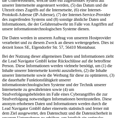
die Unterwebseiten, welche über ein zugreifendes System auf
unserer Internetseite angesteuert werden, (5) das Datum und die
Uhrzeit eines Zugriffs auf die Internetseite, (6) eine Internet-
Protokoll-Adresse (IP-Adresse), (7) der Internet-Service-Provider
des zugreifenden Systems und (8) sonstige ähnliche Daten und
Informationen, die der Gefahrenabwehr im Falle von Angriffen auf
unsere informationstechnologischen Systeme dienen.
Die Daten werden in unserem Auftrag von unserem Hostprovider
verarbeitet und zu diesem Zweck an diesen weitergegeben. Dies ist
derzeit Ionos SE, Elgendorfer Str. 57, 56410 Montabaur.
Bei der Nutzung dieser allgemeinen Daten und Informationen zieht
die Lead Navigator GmbH keine Rückschlüsse auf die betroffene
Person. Diese Informationen werden vielmehr benötigt, um (1) die
Inhalte unserer Internetseite korrekt auszuliefern, (2) die Inhalte
unserer Internetseite sowie die Werbung für diese zu optimieren, (3)
die dauerhafte Funktionsfähigkeit unserer
informationstechnologischen Systeme und der Technik unserer
Internetseite zu gewährleisten sowie (4) um
Strafverfolgungsbehörden im Falle eines Cyberangriffes die zur
Strafverfolgung notwendigen Informationen bereitzustellen. Diese
anonym erhobenen Daten und Informationen werden durch die
Lead Navigator GmbH daher einerseits statistisch und ferner mit
dem Ziel ausgewertet, den Datenschutz und die Datensicherheit in
unserem Unternehmen zu erhöhen, um letztlich ein optimales