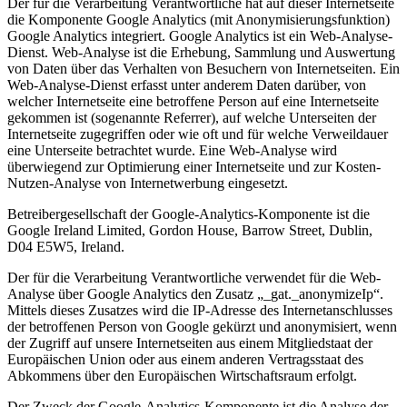
Der für die Verarbeitung Verantwortliche hat auf dieser Internetseite
die Komponente Google Analytics (mit Anonymisierungsfunktion)
Google Analytics integriert. Google Analytics ist ein Web-Analyse-
Dienst. Web-Analyse ist die Erhebung, Sammlung und Auswertung
von Daten über das Verhalten von Besuchern von Internetseiten. Ein
Web-Analyse-Dienst erfasst unter anderem Daten darüber, von
welcher Internetseite eine betroffene Person auf eine Internetseite
gekommen ist (sogenannte Referrer), auf welche Unterseiten der
Internetseite zugegriffen oder wie oft und für welche Verweildauer
eine Unterseite betrachtet wurde. Eine Web-Analyse wird
überwiegend zur Optimierung einer Internetseite und zur Kosten-
Nutzen-Analyse von Internetwerbung eingesetzt.
Betreibergesellschaft der Google-Analytics-Komponente ist die
Google Ireland Limited, Gordon House, Barrow Street, Dublin,
D04 E5W5, Ireland.
Der für die Verarbeitung Verantwortliche verwendet für die Web-
Analyse über Google Analytics den Zusatz „_gat._anonymizeIp“.
Mittels dieses Zusatzes wird die IP-Adresse des Internetanschlusses
der betroffenen Person von Google gekürzt und anonymisiert, wenn
der Zugriff auf unsere Internetseiten aus einem Mitgliedstaat der
Europäischen Union oder aus einem anderen Vertragsstaat des
Abkommens über den Europäischen Wirtschaftsraum erfolgt.
Der Zweck der Google-Analytics-Komponente ist die Analyse der