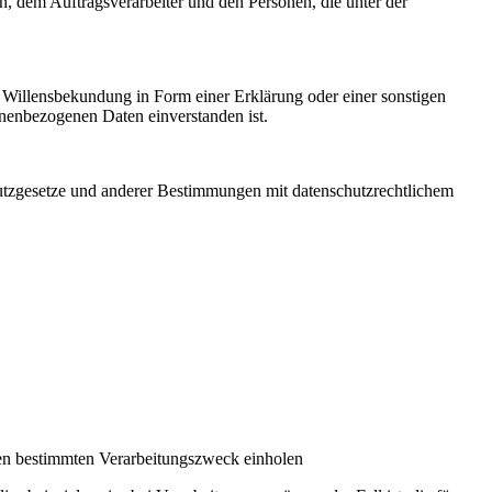
en, dem Auftragsverarbeiter und den Personen, die unter der
ne Willensbekundung in Form einer Erklärung oder einer sonstigen
sonenbezogenen Daten einverstanden ist.
utzgesetze und anderer Bestimmungen mit datenschutzrechtlichem
nen bestimmten Verarbeitungszweck einholen