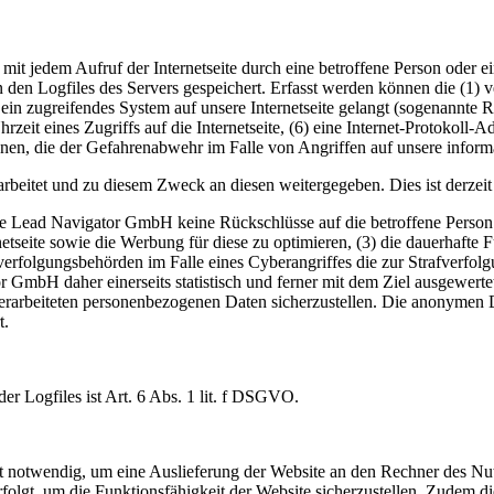
mit jedem Aufruf der Internetseite durch eine betroffene Person oder 
 den Logfiles des Servers gespeichert. Erfasst werden können die (1)
 ein zugreifendes System auf unsere Internetseite gelangt (sogenannte R
zeit eines Zugriffs auf die Internetseite, (6) eine Internet-Protokoll-A
onen, die der Gefahrenabwehr im Falle von Angriffen auf unsere infor
beitet und zu diesem Zweck an diesen weitergegeben. Dies ist derzeit
ie Lead Navigator GmbH keine Rückschlüsse auf die betroffene Person.
ternetseite sowie die Werbung für diese zu optimieren, (3) die dauerhaf
fverfolgungsbehörden im Falle eines Cyberangriffes die zur Strafverfo
GmbH daher einerseits statistisch und ferner mit dem Ziel ausgewert
 verarbeiteten personenbezogenen Daten sicherzustellen. Die anonymen 
t.
r Logfiles ist Art. 6 Abs. 1 lit. f DSGVO.
 notwendig, um eine Auslieferung der Website an den Rechner des Nutz
rfolgt, um die Funktionsfähigkeit der Website sicherzustellen. Zudem 