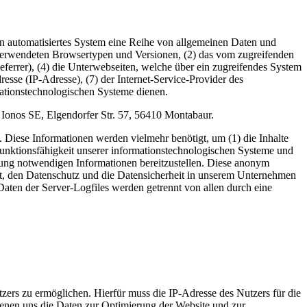
ein automatisiertes System eine Reihe von allgemeinen Daten und
 verwendeten Browsertypen und Versionen, (2) das vom zugreifenden
eferrer), (4) die Unterwebseiten, welche über ein zugreifendes System
dresse (IP-Adresse), (7) der Internet-Service-Provider des
mationstechnologischen Systeme dienen.
 Ionos SE, Elgendorfer Str. 57, 56410 Montabaur.
 Diese Informationen werden vielmehr benötigt, um (1) die Inhalte
te Funktionsfähigkeit unserer informationstechnologischen Systeme und
lgung notwendigen Informationen bereitzustellen. Diese anonym
et, den Datenschutz und die Datensicherheit in unserem Unternehmen
Daten der Server-Logfiles werden getrennt von allen durch eine
ers zu ermöglichen. Hierfür muss die IP-Adresse des Nutzers für die
dienen uns die Daten zur Optimierung der Website und zur