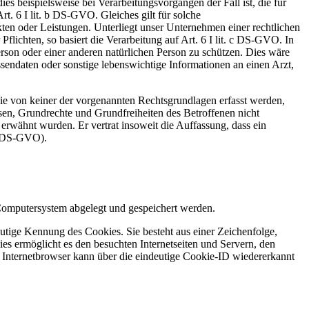
ies beispielsweise bei Verarbeitungsvorgängen der Fall ist, die für
t. 6 I lit. b DS-GVO. Gleiches gilt für solche
ten oder Leistungen. Unterliegt unser Unternehmen einer rechtlichen
flichten, so basiert die Verarbeitung auf Art. 6 I lit. c DS-GVO. In
rson oder einer anderen natürlichen Person zu schützen. Dies wäre
sendaten oder sonstige lebenswichtige Informationen an einen Arzt,
die von keiner der vorgenannten Rechtsgrundlagen erfasst werden,
ssen, Grundrechte und Grundfreiheiten des Betroffenen nicht
erwähnt wurden. Er vertrat insoweit die Auffassung, dass ein
 2 DS-GVO).
Computersystem abgelegt und gespeichert werden.
utige Kennung des Cookies. Sie besteht aus einer Zeichenfolge,
s ermöglicht es den besuchten Internetseiten und Servern, den
r Internetbrowser kann über die eindeutige Cookie-ID wiedererkannt