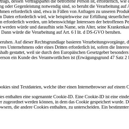
ags, dessen Vertragspartei die betroffene Person ist, erforderlich, wie d
g oder Gegenleistung notwendig sind, so beruht die Verarbeitung auf Ar
men erforderlich sind, etwa in Fällen von Anfragen zu unseren Produk
ten erforderlich wird, wie beispielsweise zur Erfüllung steuerlicher P
 erforderlich werden, um lebenswichtige Interessen der betroffenen Pe
tzt werden würde und daraufhin sein Name, sein Alter, seine Krankenkas
 Dann würde die Verarbeitung auf Art. 6 I lit. d DS-GVO beruhen.
beruhen. Auf dieser Rechtsgrundlage basieren Verarbeitungsvorgänge, 
res Unternehmens oder eines Dritten erforderlich ist, sofern die Intere
alb gestattet, weil sie durch den Europäischen Gesetzgeber besonders 
e Person ein Kunde des Verantwortlichen ist (Erwägungsgrund 47 Satz
kies sind Textdateien, welche über einen Internetbrowser auf einem 
es enthalten eine sogenannte Cookie-ID. Eine Cookie-ID ist eine einde
r zugeordnet werden können, in dem das Cookie gespeichert wurde. Die
owsern, die andere Cookies enthalten, zu unterscheiden. Ein bestimmte