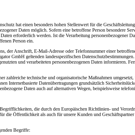
nschutz hat einen besonders hohen Stellenwert für die Geschäftsleitu
ogener Daten möglich. Sofern eine betroffene Person besondere Servi
ten erforderlich werden. Ist die Verarbeitung personenbezogener Daten
ffenen Person ein.
, der Anschrift, E-Mail-Adresse oder Telefonnummer einer betroffenen
gator GmbH geltenden landesspezifischen Datenschutzbestimmungen. M
enutzten und verarbeiteten personenbezogenen Daten informieren. Fern
er zahlreiche technische und organisatorische Maßnahmen umgesetzt, u
en Internetbasierte Datenübertragungen grundsätzlich Sicherheitslücke
nenbezogene Daten auch auf alternativen Wegen, beispielsweise telefoni
egrifflichkeiten, die durch den Europäischen Richtlinien- und Vero
die Öffentlichkeit als auch für unsere Kunden und Geschäftspartner e
genden Begriffe: