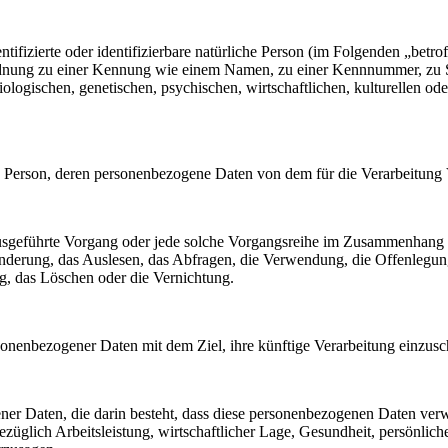
tifizierte oder identifizierbare natürliche Person (im Folgenden „betrof
uordnung zu einer Kennung wie einem Namen, zu einer Kennnummer, zu 
ischen, genetischen, psychischen, wirtschaftlichen, kulturellen oder so
liche Person, deren personenbezogene Daten von dem für die Verarbeitung
en ausgeführte Vorgang oder jede solche Vorgangsreihe im Zusammenhang
nderung, das Auslesen, das Abfragen, die Verwendung, die Offenlegun
g, das Löschen oder die Vernichtung.
sonenbezogener Daten mit dem Ziel, ihre künftige Verarbeitung einzus
gener Daten, die darin besteht, dass diese personenbezogenen Daten ve
üglich Arbeitsleistung, wirtschaftlicher Lage, Gesundheit, persönlicher