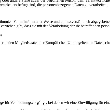
tung oder andere Stelle außer der betroffenen Person, dem Verantwortlich
erarbeiters befugt sind, die personenbezogenen Daten zu verarbeiten.
bestimmten Fall in informierter Weise und unmissverständlich abgegebe
verstehen gibt, dass sie mit der Verarbeitung der sie betreffenden per
n
ger in den Mitgliedstaaten der Europäischen Union geltenden Datensch
ge für Verarbeitungsvorgänge, bei denen wir eine Einwilligung für ei