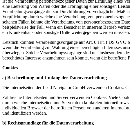
Ist die Verarbeitung personenbezogener Daten zur Erfüllung eines Vertr
eine Lieferung von Waren oder die Erbringung einer sonstigen Leistun
Verarbeitungsvorgänge die zur Durchführung vorvertraglicher Maßnah
Verpflichtung durch welche eine Verarbeitung von personenbezogenen Da
seltenen Fällen könnte die Verarbeitung von personenbezogenen Daten
beispielsweise der Fall, wenn ein Besucher in unserem Betrieb verle
ein Krankenhaus oder sonstige Dritte weitergegeben werden müssten.
Letztlich könnten Verarbeitungsvorgänge auf Art. 6 I lit. f DS-GVO 
wenn die Verarbeitung zur Wahrung eines berechtigten Interesses unse
überwiegen. Solche Verarbeitungsvorgänge sind uns insbesondere desh
berechtigtes Interesse anzunehmen sein könnte, wenn die betroffen
Cookies
a) Beschreibung und Umfang der Datenverarbeitung
Die Internetseiten der Lead Navigator GmbH verwenden Cookies. Coo
Zahlreiche Internetseiten und Server verwenden Cookies. Viele Cooki
durch welche Internetseiten und Server dem konkreten Internetbrowse
individuellen Browser der betroffenen Person von anderen Internetbr
und identifiziert werden.
b) Rechtsgrundlage für die Datenverarbeitung