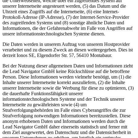
die Unterwebseiten, welche über ein zugreifendes System auf
unserer Internetseite angesteuert werden, (5) das Datum und die
Uhrzeit eines Zugriffs auf die Internetseite, (6) eine Internet-
Protokoll-Adresse (IP-Adresse), (7) der Internet-Service-Provider
des zugreifenden Systems und (8) sonstige ähnliche Daten und
Informationen, die der Gefahrenabwehr im Falle von Angriffen auf
unsere informationstechnologischen Systeme dienen.
Die Daten werden in unserem Auftrag von unserem Hostprovider
verarbeitet und zu diesem Zweck an diesen weitergegeben. Dies ist
derzeit Ionos SE, Elgendorfer Str. 57, 56410 Montabaur.
Bei der Nutzung dieser allgemeinen Daten und Informationen zieht
die Lead Navigator GmbH keine Rückschlüsse auf die betroffene
Person. Diese Informationen werden vielmehr benötigt, um (1) die
Inhalte unserer Internetseite korrekt auszuliefern, (2) die Inhalte
unserer Internetseite sowie die Werbung für diese zu optimieren, (3)
die dauerhafte Funktionsfähigkeit unserer
informationstechnologischen Systeme und der Technik unserer
Internetseite zu gewährleisten sowie (4) um
Strafverfolgungsbehörden im Falle eines Cyberangriffes die zur
Strafverfolgung notwendigen Informationen bereitzustellen. Diese
anonym erhobenen Daten und Informationen werden durch die
Lead Navigator GmbH daher einerseits statistisch und ferner mit
dem Ziel ausgewertet, den Datenschutz und die Datensicherheit in
unserem Unternehmen zu erhöhen, um letztlich ein optimales