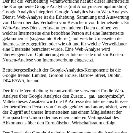
Der für die Verarbeitung Verantwortliche hat auf dieser Internetseite
die Komponente Google Analytics (mit Anonymisierungsfunktion)
Google Analytics integriert. Google Analytics ist ein Web-Analyse-
Dienst. Web-Analyse ist die Erhebung, Sammlung und Auswertung
von Daten über das Verhalten von Besuchern von Internetseiten. Ein
Web-Analyse-Dienst erfasst unter anderem Daten darüber, von
welcher Internetseite eine betroffene Person auf eine Internetseite
gekommen ist (sogenannte Referrer), auf welche Unterseiten der
Internetseite zugegriffen oder wie oft und für welche Verweildauer
eine Unterseite betrachtet wurde. Eine Web-Analyse wird
überwiegend zur Optimierung einer Internetseite und zur Kosten-
Nutzen-Analyse von Internetwerbung eingesetzt.
Betreibergesellschaft der Google-Analytics-Komponente ist die
Google Ireland Limited, Gordon House, Barrow Street, Dublin,
D04 E5W5, Ireland.
Der für die Verarbeitung Verantwortliche verwendet für die Web-
Analyse über Google Analytics den Zusatz „_gat._anonymizeIp“.
Mittels dieses Zusatzes wird die IP-Adresse des Internetanschlusses
der betroffenen Person von Google gekürzt und anonymisiert, wenn
der Zugriff auf unsere Internetseiten aus einem Mitgliedstaat der
Europäischen Union oder aus einem anderen Vertragsstaat des
Abkommens über den Europäischen Wirtschaftsraum erfolgt.
Der Zweck der Google-Analytics-Komponente ist die Analyse der