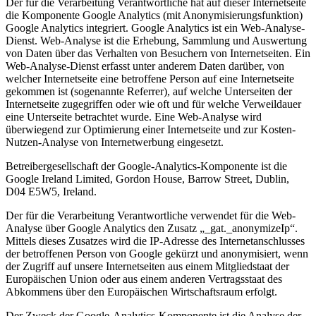
Der für die Verarbeitung Verantwortliche hat auf dieser Internetseite
die Komponente Google Analytics (mit Anonymisierungsfunktion)
Google Analytics integriert. Google Analytics ist ein Web-Analyse-
Dienst. Web-Analyse ist die Erhebung, Sammlung und Auswertung
von Daten über das Verhalten von Besuchern von Internetseiten. Ein
Web-Analyse-Dienst erfasst unter anderem Daten darüber, von
welcher Internetseite eine betroffene Person auf eine Internetseite
gekommen ist (sogenannte Referrer), auf welche Unterseiten der
Internetseite zugegriffen oder wie oft und für welche Verweildauer
eine Unterseite betrachtet wurde. Eine Web-Analyse wird
überwiegend zur Optimierung einer Internetseite und zur Kosten-
Nutzen-Analyse von Internetwerbung eingesetzt.
Betreibergesellschaft der Google-Analytics-Komponente ist die
Google Ireland Limited, Gordon House, Barrow Street, Dublin,
D04 E5W5, Ireland.
Der für die Verarbeitung Verantwortliche verwendet für die Web-
Analyse über Google Analytics den Zusatz „_gat._anonymizeIp“.
Mittels dieses Zusatzes wird die IP-Adresse des Internetanschlusses
der betroffenen Person von Google gekürzt und anonymisiert, wenn
der Zugriff auf unsere Internetseiten aus einem Mitgliedstaat der
Europäischen Union oder aus einem anderen Vertragsstaat des
Abkommens über den Europäischen Wirtschaftsraum erfolgt.
Der Zweck der Google-Analytics-Komponente ist die Analyse der