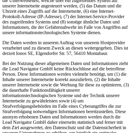
die Unterwebseiten, welche über ein zugreifendes System auf
unserer Internetseite angesteuert werden, (5) das Datum und die
Uhrzeit eines Zugriffs auf die Internetseite, (6) eine Internet-
Protokoll-Adresse (IP-Adresse), (7) der Internet-Service-Provider
des zugreifenden Systems und (8) sonstige ähnliche Daten und
Informationen, die der Gefahrenabwehr im Falle von Angriffen auf
unsere informationstechnologischen Systeme dienen.
Die Daten werden in unserem Auftrag von unserem Hostprovider
verarbeitet und zu diesem Zweck an diesen weitergegeben. Dies ist
derzeit Ionos SE, Elgendorfer Str. 57, 56410 Montabaur.
Bei der Nutzung dieser allgemeinen Daten und Informationen zieht
die Lead Navigator GmbH keine Rückschlüsse auf die betroffene
Person. Diese Informationen werden vielmehr benötigt, um (1) die
Inhalte unserer Internetseite korrekt auszuliefern, (2) die Inhalte
unserer Internetseite sowie die Werbung für diese zu optimieren, (3)
die dauerhafte Funktionsfähigkeit unserer
informationstechnologischen Systeme und der Technik unserer
Internetseite zu gewährleisten sowie (4) um
Strafverfolgungsbehörden im Falle eines Cyberangriffes die zur
Strafverfolgung notwendigen Informationen bereitzustellen. Diese
anonym erhobenen Daten und Informationen werden durch die
Lead Navigator GmbH daher einerseits statistisch und ferner mit
dem Ziel ausgewertet, den Datenschutz und die Datensicherheit in
unserem Unternehmen zu erhöhen, um letztlich ein optimales