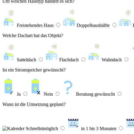
Um welchen Haustyp handelt es sich?
Freistehendes Haus
Doppelhaushälfte
Welche Dachart hat das Objekt?
Satteldach
Flachdach
Walmdach
Ist ein Stromspeicher gewünscht?
Ja
Nein
Beratung gewünscht
Wann ist die Umsetzung geplant?
Schnellstmöglich
in 1 bis 3 Monaten