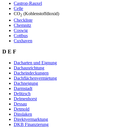
Castrop-Rauxel
Celle
CO
(Kohlenstoffdioxid)
2
Checkliste
Chemnitz
Coswig
Cottbus
Cuxhaven
D E F
Dacharten und Eignung
Dachausrichtung
Dacheindeckungen
Dachflächenvermietung
Dachneigung
Darmstadt
Delitzsch
Delmenhorst
Dessau
Detmold
Dinslaken
Direktvermarktung
DKB Finanzierung