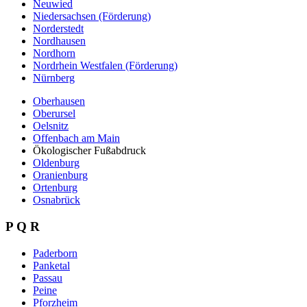
Neuwied
Niedersachsen (Förderung)
Norderstedt
Nordhausen
Nordhorn
Nordrhein Westfalen (Förderung)
Nürnberg
Oberhausen
Oberursel
Oelsnitz
Offenbach am Main
Ökologischer Fußabdruck
Oldenburg
Oranienburg
Ortenburg
Osnabrück
P Q R
Paderborn
Panketal
Passau
Peine
Pforzheim