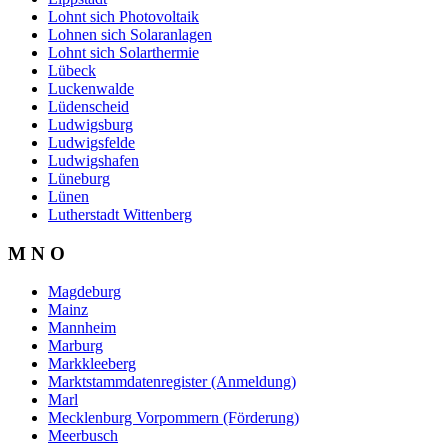
Lohnt sich Photovoltaik
Lohnen sich Solaranlagen
Lohnt sich Solarthermie
Lübeck
Luckenwalde
Lüdenscheid
Ludwigsburg
Ludwigsfelde
Ludwigshafen
Lüneburg
Lünen
Lutherstadt Wittenberg
M N O
Magdeburg
Mainz
Mannheim
Marburg
Markkleeberg
Marktstammdatenregister (Anmeldung)
Marl
Mecklenburg Vorpommern (Förderung)
Meerbusch