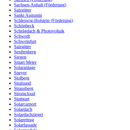
Sachsen-Anhalt (Förderung)
Salzgitter
Sankt Augustin
Schleswig-Holstein (Förderung)
Schönbeck
Schrägdach & Photovoltaik
Schwedt
Schweinfurt
Salzgitter
Senftenberg
Siegen
Smart Meter
Solaranlage
Speyer
Stolberg
Stralsund
Strausberg
Stromcloud
Stuttgart
Solarcarport
Solardach
Solardachziegel
Solarertrag
Solarfassade