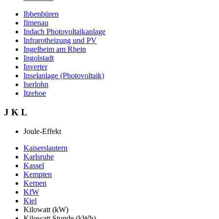
Ibbenbüren
Ilmenau
Indach Photovoltaikanlage
Infrarotheizung und PV
Ingelheim am Rhein
Ingolstadt
Inverter
Inselanlage (Photovoltaik)
Iserlohn
Itzehoe
J K L
Joule-Effekt
Kaiserslautern
Karlsruhe
Kassel
Kempten
Kerpen
KfW
Kiel
Kilowatt (kW)
Kilowatt Stunde (kWh)