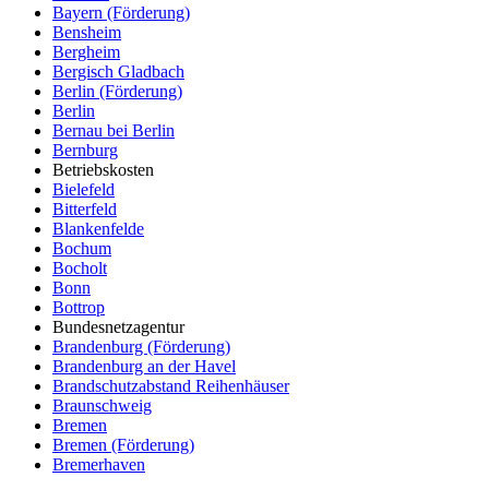
Bayern (Förderung)
Bensheim
Bergheim
Bergisch Gladbach
Berlin (Förderung)
Berlin
Bernau bei Berlin
Bernburg
Betriebskosten
Bielefeld
Bitterfeld
Blankenfelde
Bochum
Bocholt
Bonn
Bottrop
Bundesnetzagentur
Brandenburg (Förderung)
Brandenburg an der Havel
Brandschutzabstand Reihenhäuser
Braunschweig
Bremen
Bremen (Förderung)
Bremerhaven