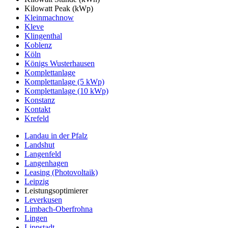
Kilowatt Peak (kWp)
Kleinmachnow
Kleve
Klingenthal
Koblenz
Köln
Königs Wusterhausen
Komplettanlage
Komplettanlage (5 kWp)
Komplettanlage (10 kWp)
Konstanz
Kontakt
Krefeld
Landau in der Pfalz
Landshut
Langenfeld
Langenhagen
Leasing (Photovoltaik)
Leipzig
Leistungsoptimierer
Leverkusen
Limbach-Oberfrohna
Lingen
Lippstadt