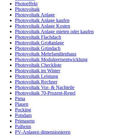
Photoeffekt
Photovoltaik
Photovoltaik Anlage
Photovoltaik Anlage kaufen
Photovoltaik Anlage Kosten
Photovoltaik Anlage mieten oder kaufen
Photovoltaik Flachdach
Photovoltaik Großanlage
Photovoltaik Gründach
Photovoltaik Mehrfamilienhaus
Photovoltaik Modulpreisentwicklung
Photovoltaik Checkliste
Photovoltaik im Winter
Photovoltaik Leistung
Photovoltaik Rechner
Photovoltaik Vor- & Nachteile
Photovoltaik 70-Prozent-Regel
Pirna
Plauen
Pocking
Potsdam
Primasens
Pulheim
PV-Anlagen dimensionieren