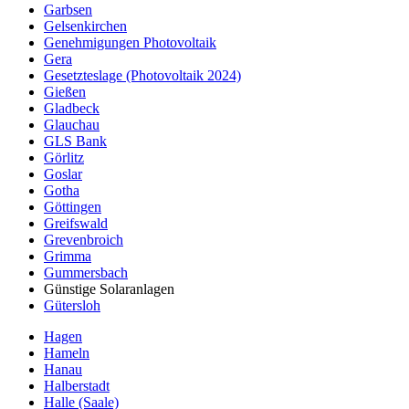
Garbsen
Gelsenkirchen
Genehmigungen Photovoltaik
Gera
Gesetzteslage (Photovoltaik 2024)
Gießen
Gladbeck
Glauchau
GLS Bank
Görlitz
Goslar
Gotha
Göttingen
Greifswald
Grevenbroich
Grimma
Gummersbach
Günstige Solaranlagen
Gütersloh
Hagen
Hameln
Hanau
Halberstadt
Halle (Saale)