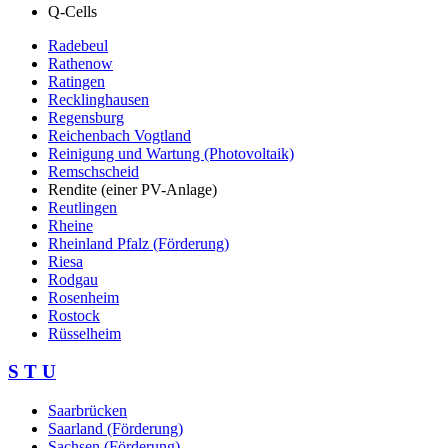
Q-Cells
Radebeul
Rathenow
Ratingen
Recklinghausen
Regensburg
Reichenbach Vogtland
Reinigung und Wartung (Photovoltaik)
Remschscheid
Rendite (einer PV-Anlage)
Reutlingen
Rheine
Rheinland Pfalz (Förderung)
Riesa
Rodgau
Rosenheim
Rostock
Rüsselheim
S T U
Saarbrücken
Saarland (Förderung)
Sachsen (Förderung)