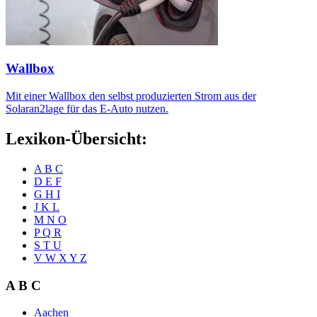
Wallbox
Mit einer Wallbox den selbst produzierten Strom aus der
Solaran2lage für das E-Auto nutzen.
Lexikon-Übersicht:
A B C
D E F
G H I
J K L
M N O
P Q R
S T U
V W X Y Z
A B C
Aachen