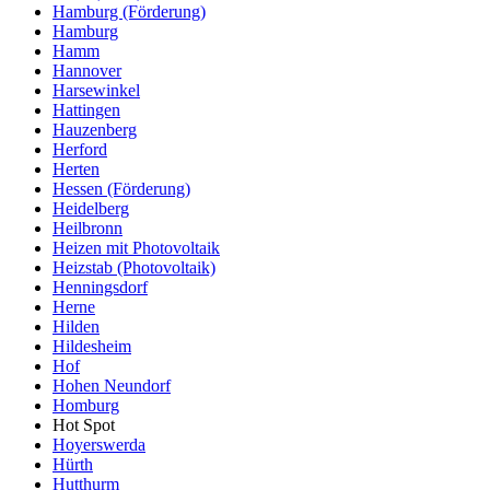
Hamburg (Förderung)
Hamburg
Hamm
Hannover
Harsewinkel
Hattingen
Hauzenberg
Herford
Herten
Hessen (Förderung)
Heidelberg
Heilbronn
Heizen mit Photovoltaik
Heizstab (Photovoltaik)
Henningsdorf
Herne
Hilden
Hildesheim
Hof
Hohen Neundorf
Homburg
Hot Spot
Hoyerswerda
Hürth
Hutthurm