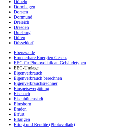
Döbeln
Dormhagen
Dorsten
Dortmund
Dreieich
Dresden
Duisburg
Düren
Düsseldorf
Eberswalde
Erneuerbare Energien Gesetz
EEG für Photovoltaik an Gebäudetypen
EEG-Umlage
Eigenverbrauch
Eigenverbrauch berechnen
Eigenverbrauchsrechner
Einspeisevergütung
Eisenach
Eisenhüttenstadt
Elmshorn
Emden
Erfurt
Erlangen
Ertrag und Rendite (Photovoltaik)