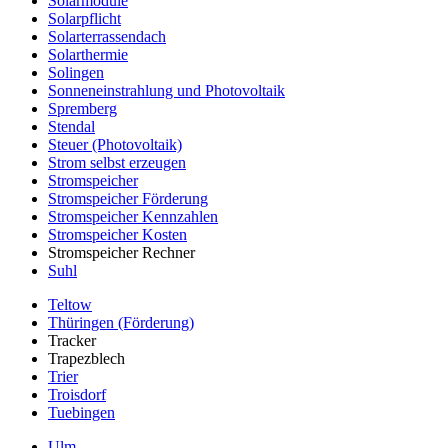
Solarmodule
Solarpflicht
Solarterrassendach
Solarthermie
Solingen
Sonneneinstrahlung und Photovoltaik
Spremberg
Stendal
Steuer (Photovoltaik)
Strom selbst erzeugen
Stromspeicher
Stromspeicher Förderung
Stromspeicher Kennzahlen
Stromspeicher Kosten
Stromspeicher Rechner
Suhl
Teltow
Thüringen (Förderung)
Tracker
Trapezblech
Trier
Troisdorf
Tuebingen
Ulm