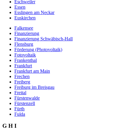
Eschweiler
Essen
Esslingen am Neckar
Euskirchen
Falkensee
Finanzierung
Finanzierung Schwäbisch-Hall
Flensburg
Förderung (Photovoltaik)
Fotovoltaik
Frankenthal
Frankfurt
Frankfurt am Main
Frechen
Freiberg
Freiburg im Breisgau
Freital
Fürstenwalde
Fürstenzell
Fürth
Fulda
G H I