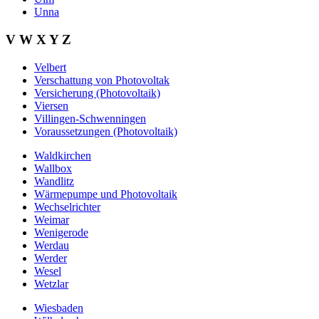
Unna
V W X Y Z
Velbert
Verschattung von Photovoltak
Versicherung (Photovoltaik)
Viersen
Villingen-Schwenningen
Voraussetzungen (Photovoltaik)
Waldkirchen
Wallbox
Wandlitz
Wärmepumpe und Photovoltaik
Wechselrichter
Weimar
Wenigerode
Werdau
Werder
Wesel
Wetzlar
Wiesbaden