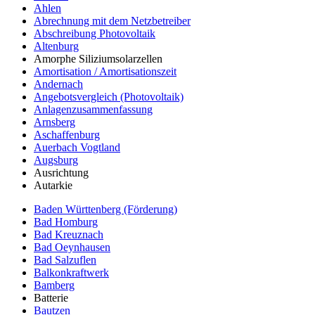
Ahlen
Abrechnung mit dem Netzbetreiber
Abschreibung Photovoltaik
Altenburg
Amorphe Siliziumsolarzellen
Amortisation / Amortisationszeit
Andernach
Angebotsvergleich (Photovoltaik)
Anlagenzusammenfassung
Arnsberg
Aschaffenburg
Auerbach Vogtland
Augsburg
Ausrichtung
Autarkie
Baden Württenberg (Förderung)
Bad Homburg
Bad Kreuznach
Bad Oeynhausen
Bad Salzuflen
Balkonkraftwerk
Bamberg
Batterie
Bautzen