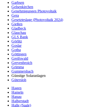
Garbsen
Gelsenkirchen
Genehmigungen Photovoltaik
Gera
Gesetzteslage (Photovoltaik 2024)
Gießen
Gladbeck
Glauchau
GLS Bank
Görlitz
Goslar
Gotha
Göttingen
Greifswald
Grevenbroich
Grimma
Gummersbach
Günstige Solaranlagen
Gütersloh
Hagen
Hameln
Hanau
Halberstadt
Halle (Saale)