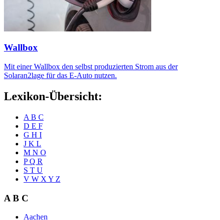
Wallbox
Mit einer Wallbox den selbst produzierten Strom aus der
Solaran2lage für das E-Auto nutzen.
Lexikon-Übersicht:
A B C
D E F
G H I
J K L
M N O
P Q R
S T U
V W X Y Z
A B C
Aachen