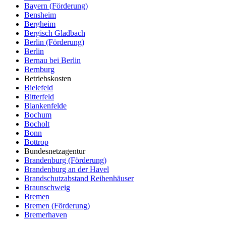
Bayern (Förderung)
Bensheim
Bergheim
Bergisch Gladbach
Berlin (Förderung)
Berlin
Bernau bei Berlin
Bernburg
Betriebskosten
Bielefeld
Bitterfeld
Blankenfelde
Bochum
Bocholt
Bonn
Bottrop
Bundesnetzagentur
Brandenburg (Förderung)
Brandenburg an der Havel
Brandschutzabstand Reihenhäuser
Braunschweig
Bremen
Bremen (Förderung)
Bremerhaven