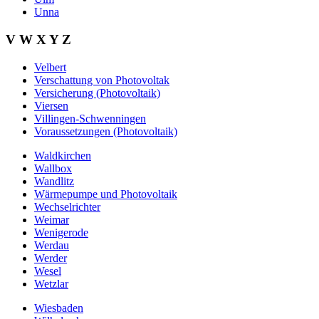
Unna
V W X Y Z
Velbert
Verschattung von Photovoltak
Versicherung (Photovoltaik)
Viersen
Villingen-Schwenningen
Voraussetzungen (Photovoltaik)
Waldkirchen
Wallbox
Wandlitz
Wärmepumpe und Photovoltaik
Wechselrichter
Weimar
Wenigerode
Werdau
Werder
Wesel
Wetzlar
Wiesbaden