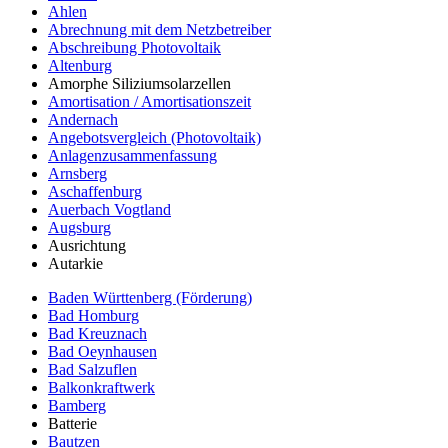
Ahlen
Abrechnung mit dem Netzbetreiber
Abschreibung Photovoltaik
Altenburg
Amorphe Siliziumsolarzellen
Amortisation / Amortisationszeit
Andernach
Angebotsvergleich (Photovoltaik)
Anlagenzusammenfassung
Arnsberg
Aschaffenburg
Auerbach Vogtland
Augsburg
Ausrichtung
Autarkie
Baden Württenberg (Förderung)
Bad Homburg
Bad Kreuznach
Bad Oeynhausen
Bad Salzuflen
Balkonkraftwerk
Bamberg
Batterie
Bautzen