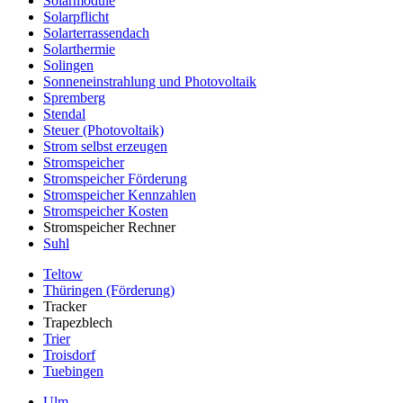
Solarmodule
Solarpflicht
Solarterrassendach
Solarthermie
Solingen
Sonneneinstrahlung und Photovoltaik
Spremberg
Stendal
Steuer (Photovoltaik)
Strom selbst erzeugen
Stromspeicher
Stromspeicher Förderung
Stromspeicher Kennzahlen
Stromspeicher Kosten
Stromspeicher Rechner
Suhl
Teltow
Thüringen (Förderung)
Tracker
Trapezblech
Trier
Troisdorf
Tuebingen
Ulm