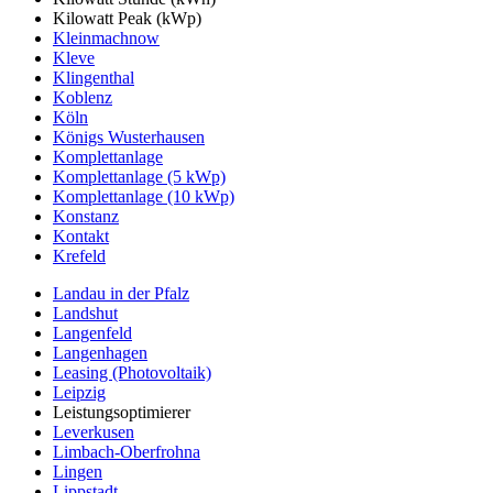
Kilowatt Peak (kWp)
Kleinmachnow
Kleve
Klingenthal
Koblenz
Köln
Königs Wusterhausen
Komplettanlage
Komplettanlage (5 kWp)
Komplettanlage (10 kWp)
Konstanz
Kontakt
Krefeld
Landau in der Pfalz
Landshut
Langenfeld
Langenhagen
Leasing (Photovoltaik)
Leipzig
Leistungsoptimierer
Leverkusen
Limbach-Oberfrohna
Lingen
Lippstadt