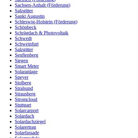
Sachsen-Anhalt (Förderung)
Salzgitter
Sankt Augustin
Schleswig-Holstein (Förderung)
Schönbeck
Schrägdach & Photovoltaik
Schwedt
Schweinfurt
Salzgitter
Senftenberg
Siegen
Smart Meter
Solaranlage
Speyer
Stolberg
Stralsund
Strausberg
Stromcloud
Stuttgart
Solarcarport
Solardach
Solardachziegel
Solarertrag
Solarfassade