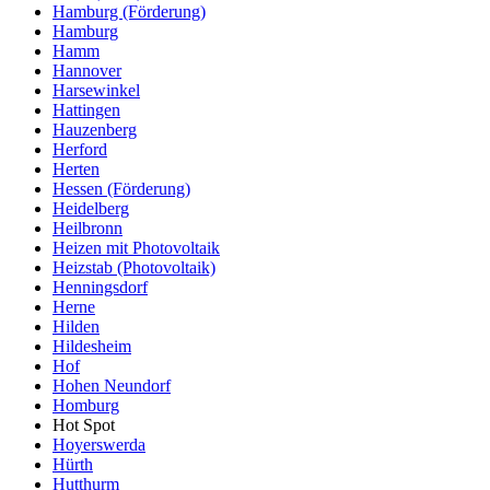
Hamburg (Förderung)
Hamburg
Hamm
Hannover
Harsewinkel
Hattingen
Hauzenberg
Herford
Herten
Hessen (Förderung)
Heidelberg
Heilbronn
Heizen mit Photovoltaik
Heizstab (Photovoltaik)
Henningsdorf
Herne
Hilden
Hildesheim
Hof
Hohen Neundorf
Homburg
Hot Spot
Hoyerswerda
Hürth
Hutthurm