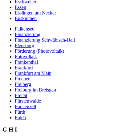
Eschweiler
Essen
Esslingen am Neckar
Euskirchen
Falkensee
Finanzierung
Finanzierung Schwäbisch-Hall
Flensburg
Förderung (Photovoltaik)
Fotovoltaik
Frankenthal
Frankfurt
Frankfurt am Main
Frechen
Freiberg
Freiburg im Breisgau
Freital
Fürstenwalde
Fürstenzell
Fürth
Fulda
G H I