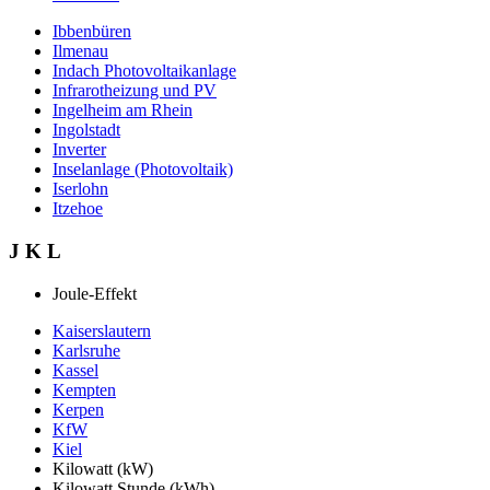
Ibbenbüren
Ilmenau
Indach Photovoltaikanlage
Infrarotheizung und PV
Ingelheim am Rhein
Ingolstadt
Inverter
Inselanlage (Photovoltaik)
Iserlohn
Itzehoe
J K L
Joule-Effekt
Kaiserslautern
Karlsruhe
Kassel
Kempten
Kerpen
KfW
Kiel
Kilowatt (kW)
Kilowatt Stunde (kWh)