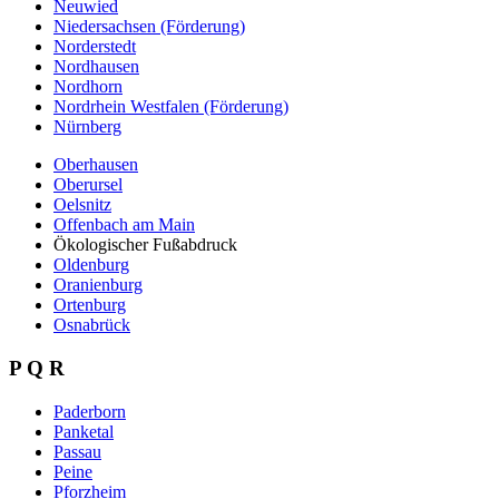
Neuwied
Niedersachsen (Förderung)
Norderstedt
Nordhausen
Nordhorn
Nordrhein Westfalen (Förderung)
Nürnberg
Oberhausen
Oberursel
Oelsnitz
Offenbach am Main
Ökologischer Fußabdruck
Oldenburg
Oranienburg
Ortenburg
Osnabrück
P Q R
Paderborn
Panketal
Passau
Peine
Pforzheim