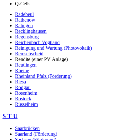
Q-Cells
Radebeul
Rathenow
Ratingen
Recklinghausen
Regensburg
Reichenbach Vogtland
Reinigung und Wartung (Photovoltaik)
Remschscheid
Rendite (einer PV-Anlage)
Reutlingen
Rheine
Rheinland Pfalz (Förderung)
Riesa
Rodgau
Rosenheim
Rostock
Rüsselheim
S T U
Saarbrücken
Saarland (Förderung)
Sachsen (Förderung)