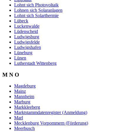
Lohnt sich Photovoltaik
Lohnen sich Solaranlagen
Lohnt sich Solarthermie
Lübeck
Luckenwalde
Lüdenscheid
Ludwigsburg
Ludwigsfelde
Ludwigshafen
Lüneburg
Lünen
Lutherstadt Wittenberg
M N O
Magdeburg
Mainz
Mannheim
Marburg
Markkleeberg
Marktstammdatenregister (Anmeldung)
Marl
Mecklenburg Vorpommern (Förderung)
Meerbusch