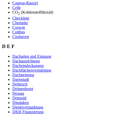
Castrop-Rauxel
Celle
CO
(Kohlenstoffdioxid)
2
Checkliste
Chemnitz
Coswig
Cottbus
Cuxhaven
D E F
Dacharten und Eignung
Dachausrichtung
Dacheindeckungen
Dachflächenvermietung
Dachneigung
Darmstadt
Delitzsch
Delmenhorst
Dessau
Detmold
Dinslaken
Direktvermarktung
DKB Finanzierung