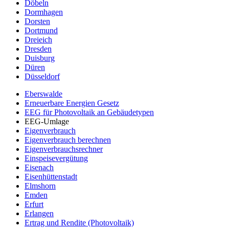
Döbeln
Dormhagen
Dorsten
Dortmund
Dreieich
Dresden
Duisburg
Düren
Düsseldorf
Eberswalde
Erneuerbare Energien Gesetz
EEG für Photovoltaik an Gebäudetypen
EEG-Umlage
Eigenverbrauch
Eigenverbrauch berechnen
Eigenverbrauchsrechner
Einspeisevergütung
Eisenach
Eisenhüttenstadt
Elmshorn
Emden
Erfurt
Erlangen
Ertrag und Rendite (Photovoltaik)