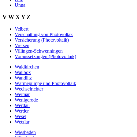
Unna
V W X Y Z
Velbert
Verschattung von Photovoltak
Versicherung (Photovoltaik)
Viersen
Villingen-Schwenningen
Voraussetzungen (Photovoltaik)
Waldkirchen
Wallbox
Wandlitz
Wärmepumpe und Photovoltaik
Wechselrichter
Weimar
Wenigerode
Werdau
Werder
Wesel
Wetzlar
Wiesbaden