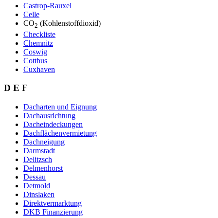
Castrop-Rauxel
Celle
CO
(Kohlenstoffdioxid)
2
Checkliste
Chemnitz
Coswig
Cottbus
Cuxhaven
D E F
Dacharten und Eignung
Dachausrichtung
Dacheindeckungen
Dachflächenvermietung
Dachneigung
Darmstadt
Delitzsch
Delmenhorst
Dessau
Detmold
Dinslaken
Direktvermarktung
DKB Finanzierung