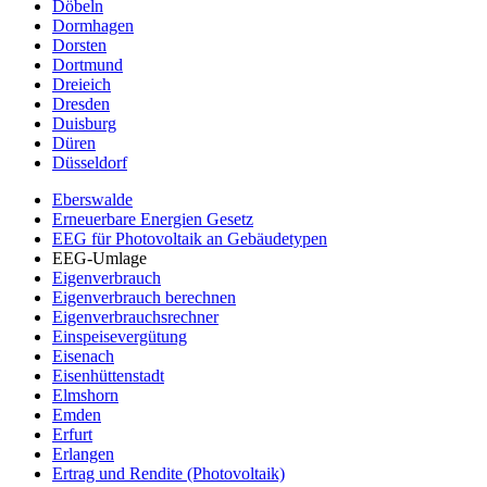
Döbeln
Dormhagen
Dorsten
Dortmund
Dreieich
Dresden
Duisburg
Düren
Düsseldorf
Eberswalde
Erneuerbare Energien Gesetz
EEG für Photovoltaik an Gebäudetypen
EEG-Umlage
Eigenverbrauch
Eigenverbrauch berechnen
Eigenverbrauchsrechner
Einspeisevergütung
Eisenach
Eisenhüttenstadt
Elmshorn
Emden
Erfurt
Erlangen
Ertrag und Rendite (Photovoltaik)