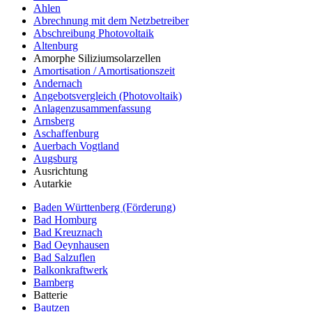
Ahlen
Abrechnung mit dem Netzbetreiber
Abschreibung Photovoltaik
Altenburg
Amorphe Siliziumsolarzellen
Amortisation / Amortisationszeit
Andernach
Angebotsvergleich (Photovoltaik)
Anlagenzusammenfassung
Arnsberg
Aschaffenburg
Auerbach Vogtland
Augsburg
Ausrichtung
Autarkie
Baden Württenberg (Förderung)
Bad Homburg
Bad Kreuznach
Bad Oeynhausen
Bad Salzuflen
Balkonkraftwerk
Bamberg
Batterie
Bautzen