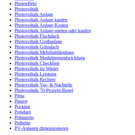
Photoeffekt
Photovoltaik
Photovoltaik Anlage
Photovoltaik Anlage kaufen
Photovoltaik Anlage Kosten
Photovoltaik Anlage mieten oder kaufen
Photovoltaik Flachdach
Photovoltaik Großanlage
Photovoltaik Gründach
Photovoltaik Mehrfamilienhaus
Photovoltaik Modulpreisentwicklung
Photovoltaik Checkliste
Photovoltaik im Winter
Photovoltaik Leistung
Photovoltaik Rechner
Photovoltaik Vor- & Nachteile
Photovoltaik 70-Prozent-Regel
Pirna
Plauen
Pocking
Potsdam
Primasens
Pulheim
PV-Anlagen dimensionieren