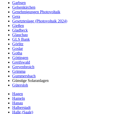
Garbsen
Gelsenkirchen
Genehmigungen Photovoltaik
Gera
Gesetzteslage (Photovoltaik 2024)
Gießen
Gladbeck
Glauchau
GLS Bank
Görlitz
Goslar
Gotha
Göttingen
Greifswald
Grevenbroich
Grimma
Gummersbach
Günstige Solaranlagen
Gütersloh
Hagen
Hameln
Hanau
Halberstadt
Halle (Saale)