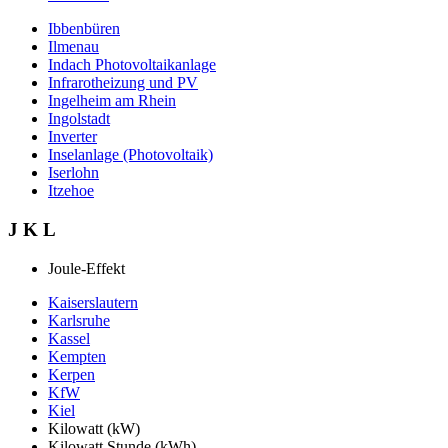
Ibbenbüren
Ilmenau
Indach Photovoltaikanlage
Infrarotheizung und PV
Ingelheim am Rhein
Ingolstadt
Inverter
Inselanlage (Photovoltaik)
Iserlohn
Itzehoe
J K L
Joule-Effekt
Kaiserslautern
Karlsruhe
Kassel
Kempten
Kerpen
KfW
Kiel
Kilowatt (kW)
Kilowatt Stunde (kWh)