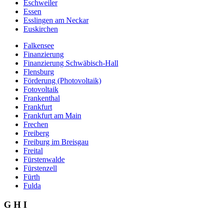
Eschweiler
Essen
Esslingen am Neckar
Euskirchen
Falkensee
Finanzierung
Finanzierung Schwäbisch-Hall
Flensburg
Förderung (Photovoltaik)
Fotovoltaik
Frankenthal
Frankfurt
Frankfurt am Main
Frechen
Freiberg
Freiburg im Breisgau
Freital
Fürstenwalde
Fürstenzell
Fürth
Fulda
G H I