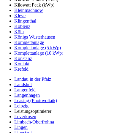
Kilowatt Peak (kWp)
Kleinmachnow
Kleve
Klingenthal
Koblenz
Köln
Königs Wusterhausen
Komplettanlage
Komplettanlage (5 kWp)
Komplettanlage (10 kWp)
Konstanz
Kontakt
Krefeld
Landau in der Pfalz
Landshut
Langenfeld
Langenhagen
Leasing (Photovoltaik)
Leipzig
Leistungsoptimierer
Leverkusen
Limbach-Oberfrohna
Lingen
Lippstadt