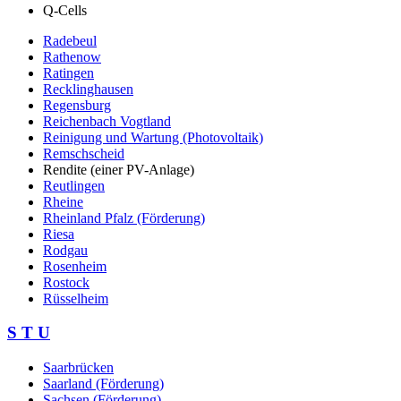
Q-Cells
Radebeul
Rathenow
Ratingen
Recklinghausen
Regensburg
Reichenbach Vogtland
Reinigung und Wartung (Photovoltaik)
Remschscheid
Rendite (einer PV-Anlage)
Reutlingen
Rheine
Rheinland Pfalz (Förderung)
Riesa
Rodgau
Rosenheim
Rostock
Rüsselheim
S T U
Saarbrücken
Saarland (Förderung)
Sachsen (Förderung)