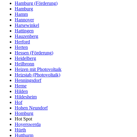
Hamburg (Förderung)
Hamburg
Hamm
Hannover
Harsewinkel
Hattingen
Hauzenberg
Herford
Herten
Hessen (Förderung)
Heidelberg
Heilbronn
Heizen mit Photovoltaik
Heizstab (Photovoltaik)
Henningsdorf
Herne
Hilden
Hildesheim
Hof
Hohen Neundorf
Homburg
Hot Spot
Hoyerswerda
Hürth
Hutthurm