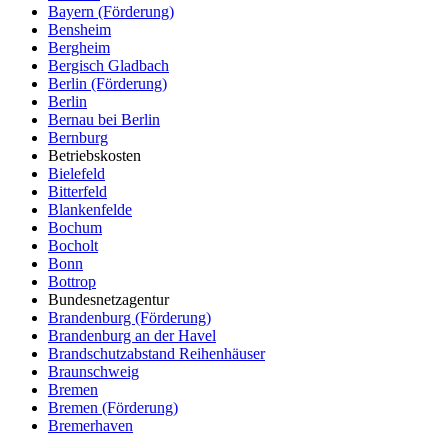
Bayern (Förderung)
Bensheim
Bergheim
Bergisch Gladbach
Berlin (Förderung)
Berlin
Bernau bei Berlin
Bernburg
Betriebskosten
Bielefeld
Bitterfeld
Blankenfelde
Bochum
Bocholt
Bonn
Bottrop
Bundesnetzagentur
Brandenburg (Förderung)
Brandenburg an der Havel
Brandschutzabstand Reihenhäuser
Braunschweig
Bremen
Bremen (Förderung)
Bremerhaven