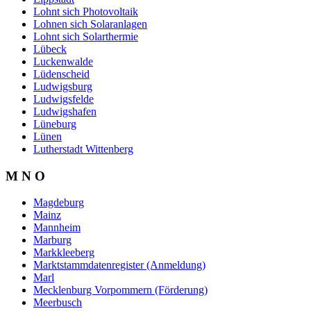
Lohnt sich Photovoltaik
Lohnen sich Solaranlagen
Lohnt sich Solarthermie
Lübeck
Luckenwalde
Lüdenscheid
Ludwigsburg
Ludwigsfelde
Ludwigshafen
Lüneburg
Lünen
Lutherstadt Wittenberg
M N O
Magdeburg
Mainz
Mannheim
Marburg
Markkleeberg
Marktstammdatenregister (Anmeldung)
Marl
Mecklenburg Vorpommern (Förderung)
Meerbusch