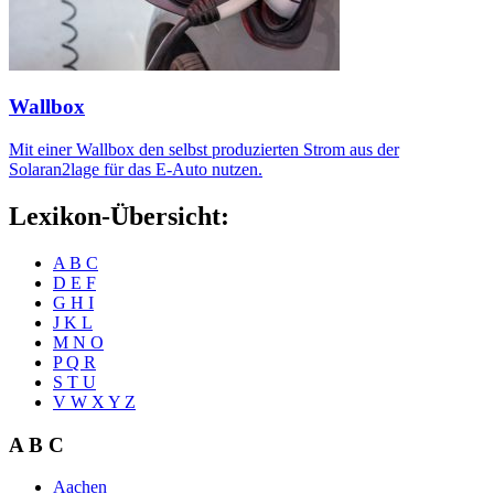
Wallbox
Mit einer Wallbox den selbst produzierten Strom aus der
Solaran2lage für das E-Auto nutzen.
Lexikon-Übersicht:
A B C
D E F
G H I
J K L
M N O
P Q R
S T U
V W X Y Z
A B C
Aachen