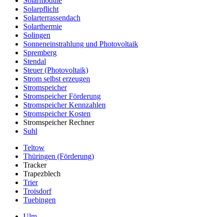
Solarmodule
Solarpflicht
Solarterrassendach
Solarthermie
Solingen
Sonneneinstrahlung und Photovoltaik
Spremberg
Stendal
Steuer (Photovoltaik)
Strom selbst erzeugen
Stromspeicher
Stromspeicher Förderung
Stromspeicher Kennzahlen
Stromspeicher Kosten
Stromspeicher Rechner
Suhl
Teltow
Thüringen (Förderung)
Tracker
Trapezblech
Trier
Troisdorf
Tuebingen
Ulm