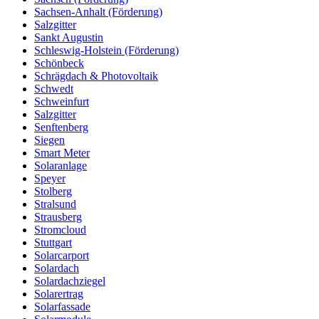
Sachsen-Anhalt (Förderung)
Salzgitter
Sankt Augustin
Schleswig-Holstein (Förderung)
Schönbeck
Schrägdach & Photovoltaik
Schwedt
Schweinfurt
Salzgitter
Senftenberg
Siegen
Smart Meter
Solaranlage
Speyer
Stolberg
Stralsund
Strausberg
Stromcloud
Stuttgart
Solarcarport
Solardach
Solardachziegel
Solarertrag
Solarfassade