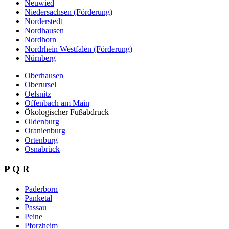
Neuwied
Niedersachsen (Förderung)
Norderstedt
Nordhausen
Nordhorn
Nordrhein Westfalen (Förderung)
Nürnberg
Oberhausen
Oberursel
Oelsnitz
Offenbach am Main
Ökologischer Fußabdruck
Oldenburg
Oranienburg
Ortenburg
Osnabrück
P Q R
Paderborn
Panketal
Passau
Peine
Pforzheim