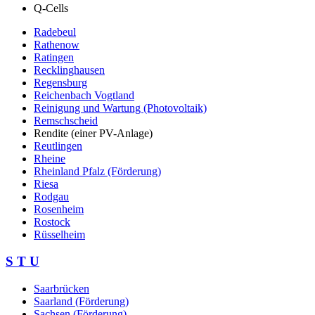
Q-Cells
Radebeul
Rathenow
Ratingen
Recklinghausen
Regensburg
Reichenbach Vogtland
Reinigung und Wartung (Photovoltaik)
Remschscheid
Rendite (einer PV-Anlage)
Reutlingen
Rheine
Rheinland Pfalz (Förderung)
Riesa
Rodgau
Rosenheim
Rostock
Rüsselheim
S T U
Saarbrücken
Saarland (Förderung)
Sachsen (Förderung)