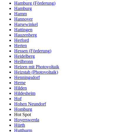
Hamburg (Förderung)
Hamburg
Hamm
Hannover
Harsewinkel
Hattingen
Hauzenberg
Herford
Herten
Hessen (Förderung)
Heidelberg
Heilbronn
Heizen mit Photovoltaik
Heizstab (Photovoltaik)
Henningsdorf
Herne
Hilden
Hildesheim
Hof
Hohen Neundorf
Homburg
Hot Spot
Hoyerswerda
Hürth
Hutthurm