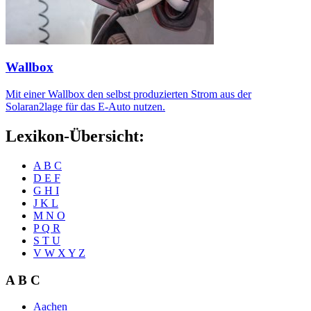
Wallbox
Mit einer Wallbox den selbst produzierten Strom aus der
Solaran2lage für das E-Auto nutzen.
Lexikon-Übersicht:
A B C
D E F
G H I
J K L
M N O
P Q R
S T U
V W X Y Z
A B C
Aachen