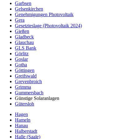
Garbsen
Gelsenkirchen
Genehmigungen Photovoltaik
Gera
Gesetzteslage (Photovoltaik 2024)
Gießen
Gladbeck
Glauchau
GLS Bank
Görlitz
Goslar
Gotha
Göttingen
Greifswald
Grevenbroich
Grimma
Gummersbach
Günstige Solaranlagen
Gütersloh
Hagen
Hameln
Hanau
Halberstadt
Halle (Saale)