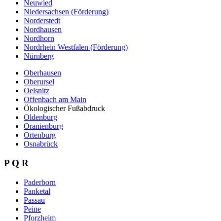
Neuwied
Niedersachsen (Förderung)
Norderstedt
Nordhausen
Nordhorn
Nordrhein Westfalen (Förderung)
Nürnberg
Oberhausen
Oberursel
Oelsnitz
Offenbach am Main
Ökologischer Fußabdruck
Oldenburg
Oranienburg
Ortenburg
Osnabrück
P Q R
Paderborn
Panketal
Passau
Peine
Pforzheim