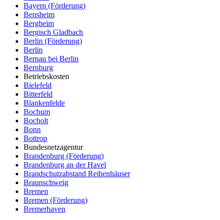
Bayern (Förderung)
Bensheim
Bergheim
Bergisch Gladbach
Berlin (Förderung)
Berlin
Bernau bei Berlin
Bernburg
Betriebskosten
Bielefeld
Bitterfeld
Blankenfelde
Bochum
Bocholt
Bonn
Bottrop
Bundesnetzagentur
Brandenburg (Förderung)
Brandenburg an der Havel
Brandschutzabstand Reihenhäuser
Braunschweig
Bremen
Bremen (Förderung)
Bremerhaven