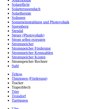
Solarmodule
Solarpflicht
Solarterrassendach
Solarthermie
Solingen
Sonneneinstrahlung und Photovoltaik
Spremberg
Stendal
Steuer (Photovoltaik)
Strom selbst erzeugen
Stromspeicher
Stromspeicher Förderung
Stromspeicher Kennzahlen
Stromspeicher Kosten
Stromspeicher Rechner
Suhl
Teltow
Thüringen (Förderung)
Tracker
Trapezblech
Trier
Troisdorf
Tuebingen
Ulm