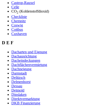
Castrop-Rauxel
Celle
CO
(Kohlenstoffdioxid)
2
Checkliste
Chemnitz
Coswig
Cottbus
Cuxhaven
D E F
Dacharten und Eignung
Dachausrichtung
Dacheindeckungen
Dachflächenvermietung
Dachneigung
Darmstadt
Delitzsch
Delmenhorst
Dessau
Detmold
Dinslaken
Direktvermarktung
DKB Finanzierung