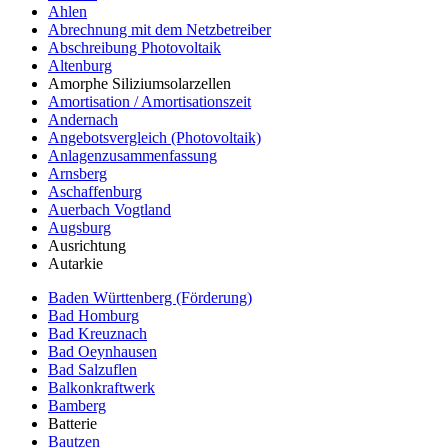
Ahlen
Abrechnung mit dem Netzbetreiber
Abschreibung Photovoltaik
Altenburg
Amorphe Siliziumsolarzellen
Amortisation / Amortisationszeit
Andernach
Angebotsvergleich (Photovoltaik)
Anlagenzusammenfassung
Arnsberg
Aschaffenburg
Auerbach Vogtland
Augsburg
Ausrichtung
Autarkie
Baden Württenberg (Förderung)
Bad Homburg
Bad Kreuznach
Bad Oeynhausen
Bad Salzuflen
Balkonkraftwerk
Bamberg
Batterie
Bautzen