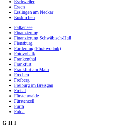
Eschweiler
Essen
Esslingen am Neckar
Euskirchen
Falkensee
Finanzierung
Finanzierung Schwäbisch-Hall
Flensburg
Förderung (Photovoltaik)
Fotovoltaik
Frankenthal
Frankfurt
Frankfurt am Main
Frechen
Freiberg
Freiburg im Breisgau
Freital
Fürstenwalde
Fürstenzell
Fürth
Fulda
G H I