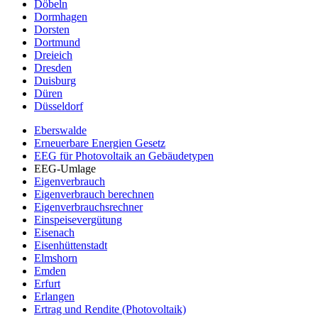
Döbeln
Dormhagen
Dorsten
Dortmund
Dreieich
Dresden
Duisburg
Düren
Düsseldorf
Eberswalde
Erneuerbare Energien Gesetz
EEG für Photovoltaik an Gebäudetypen
EEG-Umlage
Eigenverbrauch
Eigenverbrauch berechnen
Eigenverbrauchsrechner
Einspeisevergütung
Eisenach
Eisenhüttenstadt
Elmshorn
Emden
Erfurt
Erlangen
Ertrag und Rendite (Photovoltaik)