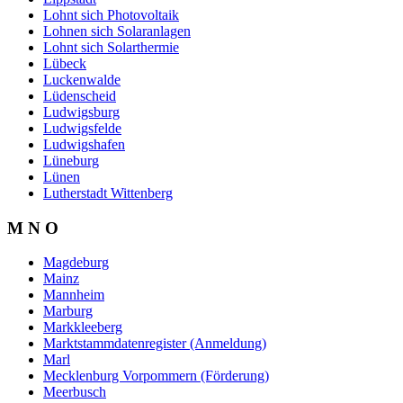
Lohnt sich Photovoltaik
Lohnen sich Solaranlagen
Lohnt sich Solarthermie
Lübeck
Luckenwalde
Lüdenscheid
Ludwigsburg
Ludwigsfelde
Ludwigshafen
Lüneburg
Lünen
Lutherstadt Wittenberg
M N O
Magdeburg
Mainz
Mannheim
Marburg
Markkleeberg
Marktstammdatenregister (Anmeldung)
Marl
Mecklenburg Vorpommern (Förderung)
Meerbusch