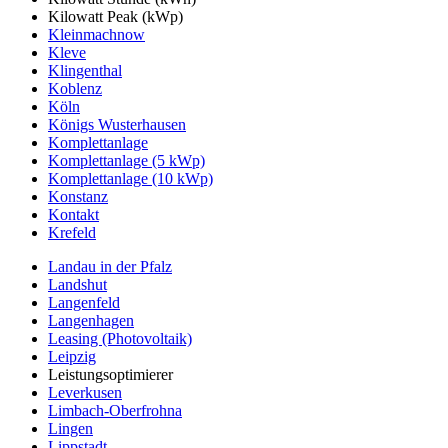
Kilowatt Peak (kWp)
Kleinmachnow
Kleve
Klingenthal
Koblenz
Köln
Königs Wusterhausen
Komplettanlage
Komplettanlage (5 kWp)
Komplettanlage (10 kWp)
Konstanz
Kontakt
Krefeld
Landau in der Pfalz
Landshut
Langenfeld
Langenhagen
Leasing (Photovoltaik)
Leipzig
Leistungsoptimierer
Leverkusen
Limbach-Oberfrohna
Lingen
Lippstadt