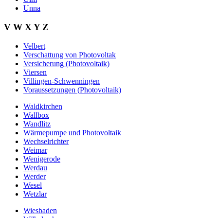
Unna
V W X Y Z
Velbert
Verschattung von Photovoltak
Versicherung (Photovoltaik)
Viersen
Villingen-Schwenningen
Voraussetzungen (Photovoltaik)
Waldkirchen
Wallbox
Wandlitz
Wärmepumpe und Photovoltaik
Wechselrichter
Weimar
Wenigerode
Werdau
Werder
Wesel
Wetzlar
Wiesbaden