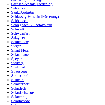
Sachsen-Anhalt (Förderung)
Salzgitter
Sankt Augustin
Schleswig-Holstein (Förderung)
Schönbeck
Schrägdach & Photovoltaik
Schwedt
Schweinfurt
Salzgitter
Senftenberg
Siegen
Smart Meter
Solaranlage
Speyer
Stolberg
Stralsund
Strausberg
Stromcloud
Stuttgart
Solarcarport
Solardach
Solardachziegel
Solarertrag
Solarfassade