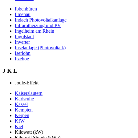
Ibbenbüren
Ilmenau
Indach Photovoltaikanlage
Infrarotheizung und PV
Ingelheim am Rhein
Ingolstadt
Inverter
Inselanlage (Photovoltaik)
Iserlohn
Itzehoe
J K L
Joule-Effekt
Kaiserslautern
Karlsruhe
Kassel
Kempten
Kerpen
KfW
Kiel
Kilowatt (kW)
Kilowatt Stunde (kWh)