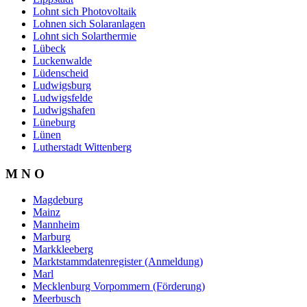
Lohnt sich Photovoltaik
Lohnen sich Solaranlagen
Lohnt sich Solarthermie
Lübeck
Luckenwalde
Lüdenscheid
Ludwigsburg
Ludwigsfelde
Ludwigshafen
Lüneburg
Lünen
Lutherstadt Wittenberg
M N O
Magdeburg
Mainz
Mannheim
Marburg
Markkleeberg
Marktstammdatenregister (Anmeldung)
Marl
Mecklenburg Vorpommern (Förderung)
Meerbusch