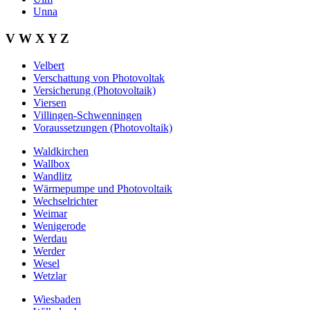
Unna
V W X Y Z
Velbert
Verschattung von Photovoltak
Versicherung (Photovoltaik)
Viersen
Villingen-Schwenningen
Voraussetzungen (Photovoltaik)
Waldkirchen
Wallbox
Wandlitz
Wärmepumpe und Photovoltaik
Wechselrichter
Weimar
Wenigerode
Werdau
Werder
Wesel
Wetzlar
Wiesbaden