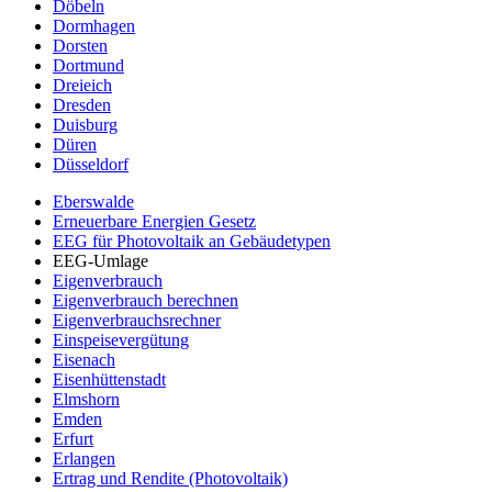
Döbeln
Dormhagen
Dorsten
Dortmund
Dreieich
Dresden
Duisburg
Düren
Düsseldorf
Eberswalde
Erneuerbare Energien Gesetz
EEG für Photovoltaik an Gebäudetypen
EEG-Umlage
Eigenverbrauch
Eigenverbrauch berechnen
Eigenverbrauchsrechner
Einspeisevergütung
Eisenach
Eisenhüttenstadt
Elmshorn
Emden
Erfurt
Erlangen
Ertrag und Rendite (Photovoltaik)