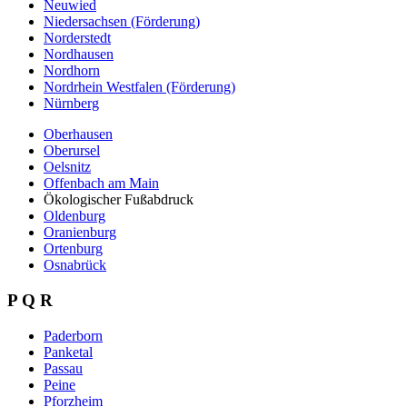
Neuwied
Niedersachsen (Förderung)
Norderstedt
Nordhausen
Nordhorn
Nordrhein Westfalen (Förderung)
Nürnberg
Oberhausen
Oberursel
Oelsnitz
Offenbach am Main
Ökologischer Fußabdruck
Oldenburg
Oranienburg
Ortenburg
Osnabrück
P Q R
Paderborn
Panketal
Passau
Peine
Pforzheim