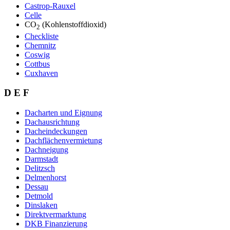
Castrop-Rauxel
Celle
CO
(Kohlenstoffdioxid)
2
Checkliste
Chemnitz
Coswig
Cottbus
Cuxhaven
D E F
Dacharten und Eignung
Dachausrichtung
Dacheindeckungen
Dachflächenvermietung
Dachneigung
Darmstadt
Delitzsch
Delmenhorst
Dessau
Detmold
Dinslaken
Direktvermarktung
DKB Finanzierung