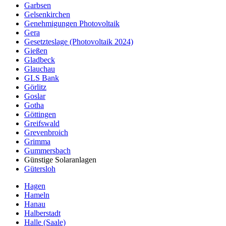
Garbsen
Gelsenkirchen
Genehmigungen Photovoltaik
Gera
Gesetzteslage (Photovoltaik 2024)
Gießen
Gladbeck
Glauchau
GLS Bank
Görlitz
Goslar
Gotha
Göttingen
Greifswald
Grevenbroich
Grimma
Gummersbach
Günstige Solaranlagen
Gütersloh
Hagen
Hameln
Hanau
Halberstadt
Halle (Saale)