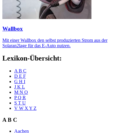
Wallbox
Mit einer Wallbox den selbst produzierten Strom aus der
Solaran2lage für das E-Auto nutzen.
Lexikon-Übersicht:
A B C
D E F
G H I
J K L
M N O
P Q R
S T U
V W X Y Z
A B C
Aachen