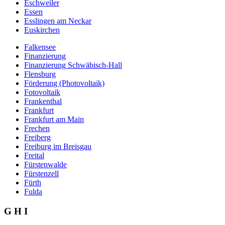
Eschweiler
Essen
Esslingen am Neckar
Euskirchen
Falkensee
Finanzierung
Finanzierung Schwäbisch-Hall
Flensburg
Förderung (Photovoltaik)
Fotovoltaik
Frankenthal
Frankfurt
Frankfurt am Main
Frechen
Freiberg
Freiburg im Breisgau
Freital
Fürstenwalde
Fürstenzell
Fürth
Fulda
G H I