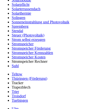
Solarmodule
Solarpflicht
Solarterrassendach
Solarthermie
Solingen
Sonneneinstrahlung und Photovoltaik
Spremberg
Stendal
Steuer (Photovoltaik)
Strom selbst erzeugen
Stromspeicher
Stromspeicher Förderung
Stromspeicher Kennzahlen
Stromspeicher Kosten
Stromspeicher Rechner
Suhl
Teltow
Thüringen (Förderung)
Tracker
Trapezblech
Trier
Troisdorf
Tuebingen
Ulm