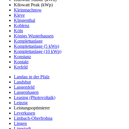
Kilowatt Peak (kWp)
Kleinmachnow
Kleve
Klingenthal
Koblenz
Köln
Königs Wusterhausen
Komplettanlage
Komplettanlage (5 kWp)
Komplettanlage (10 kWp)
Konstanz
Kontakt
Krefeld
Landau in der Pfalz
Landshut
Langenfeld
Langenhagen
Leasing (Photovoltaik)
Leipzig
Leistungsoptimierer
Leverkusen
Limbach-Oberfrohna
Lingen
Lippstadt