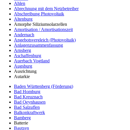
Ahlen
Abrechnung mit dem Netzbetreiber
Abschreibung Photovoltaik
Altenburg
Amorphe Siliziumsolarzellen
Amortisation / Amortisationszeit
Andernach
Angebotsvergleich (Photovoltaik)
Anlagenzusammenfassung
Arnsberg
Aschaffenburg
Auerbach Vogtland
Augsburg
Ausrichtung
Autarkie
Baden Württenberg (Förderung)
Bad Homburg
Bad Kreuznach
Bad Oeynhausen
Bad Salzuflen
Balkonkraftwerk
Bamberg
Batterie
Bautzen