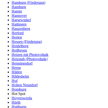
Hamburg (Förderung)
Hamburg
Hamm
Hannover
Harsewinkel
Hattingen
Hauzenberg
Herford
Herten
Hessen (Förderung)
Heidelberg
Heilbronn
Heizen mit Photovoltaik
Heizstab (Photovoltaik)
Henningsdorf
Herne
Hilden
Hildesheim
Hof
Hohen Neundorf
Homburg
Hot Spot
Hoyerswerda
Hürth
Hutthurm