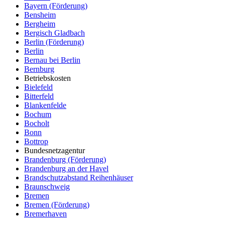
Bayern (Förderung)
Bensheim
Bergheim
Bergisch Gladbach
Berlin (Förderung)
Berlin
Bernau bei Berlin
Bernburg
Betriebskosten
Bielefeld
Bitterfeld
Blankenfelde
Bochum
Bocholt
Bonn
Bottrop
Bundesnetzagentur
Brandenburg (Förderung)
Brandenburg an der Havel
Brandschutzabstand Reihenhäuser
Braunschweig
Bremen
Bremen (Förderung)
Bremerhaven