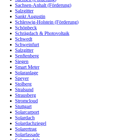
Sachsen-Anhalt (Förderung)
Salzgitter
Sankt Augustin
Schleswig-Holstein (Förderung)
Schönbeck
Schrägdach & Photovoltaik
Schwedt
Schweinfurt
Salzgitter
Senftenberg
Siegen
Smart Meter
Solaranlage
Speyer
Stolberg
Stralsund
Strausberg
Stromcloud
Stuttgart
Solarcarport
Solardach
Solardachziegel
Solarertrag
Solarfassade