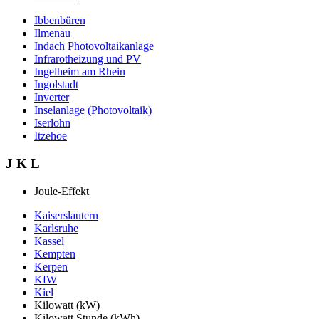
Ibbenbüren
Ilmenau
Indach Photovoltaikanlage
Infrarotheizung und PV
Ingelheim am Rhein
Ingolstadt
Inverter
Inselanlage (Photovoltaik)
Iserlohn
Itzehoe
J K L
Joule-Effekt
Kaiserslautern
Karlsruhe
Kassel
Kempten
Kerpen
KfW
Kiel
Kilowatt (kW)
Kilowatt Stunde (kWh)