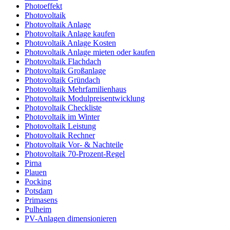
Photoeffekt
Photovoltaik
Photovoltaik Anlage
Photovoltaik Anlage kaufen
Photovoltaik Anlage Kosten
Photovoltaik Anlage mieten oder kaufen
Photovoltaik Flachdach
Photovoltaik Großanlage
Photovoltaik Gründach
Photovoltaik Mehrfamilienhaus
Photovoltaik Modulpreisentwicklung
Photovoltaik Checkliste
Photovoltaik im Winter
Photovoltaik Leistung
Photovoltaik Rechner
Photovoltaik Vor- & Nachteile
Photovoltaik 70-Prozent-Regel
Pirna
Plauen
Pocking
Potsdam
Primasens
Pulheim
PV-Anlagen dimensionieren