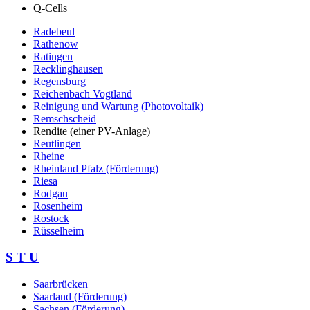
Q-Cells
Radebeul
Rathenow
Ratingen
Recklinghausen
Regensburg
Reichenbach Vogtland
Reinigung und Wartung (Photovoltaik)
Remschscheid
Rendite (einer PV-Anlage)
Reutlingen
Rheine
Rheinland Pfalz (Förderung)
Riesa
Rodgau
Rosenheim
Rostock
Rüsselheim
S T U
Saarbrücken
Saarland (Förderung)
Sachsen (Förderung)