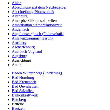
Ahlen
Abrechnung mit dem Netzbetreiber
Abschreibung Photovoltaik
Altenburg
Amorphe Siliziumsolarzellen
Amortisation / Amortisationszeit
Andernach
Angebotsvergleich (Photovoltaik)
Anlagenzusammenfassung
Arnsberg
Aschaffenburg
Auerbach Vogtland
Augsburg
Ausrichtung
Autarkie
Baden Württenberg (Förderung)
Bad Homburg
Bad Kreuznach
Bad Oeynhausen
Bad Salzuflen
Balkonkraftwerk
Bamberg
Batterie
Bautzen