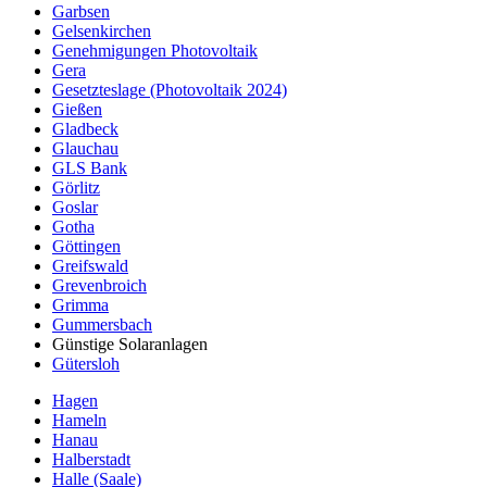
Garbsen
Gelsenkirchen
Genehmigungen Photovoltaik
Gera
Gesetzteslage (Photovoltaik 2024)
Gießen
Gladbeck
Glauchau
GLS Bank
Görlitz
Goslar
Gotha
Göttingen
Greifswald
Grevenbroich
Grimma
Gummersbach
Günstige Solaranlagen
Gütersloh
Hagen
Hameln
Hanau
Halberstadt
Halle (Saale)