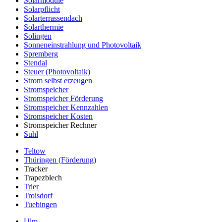
Solarmodule
Solarpflicht
Solarterrassendach
Solarthermie
Solingen
Sonneneinstrahlung und Photovoltaik
Spremberg
Stendal
Steuer (Photovoltaik)
Strom selbst erzeugen
Stromspeicher
Stromspeicher Förderung
Stromspeicher Kennzahlen
Stromspeicher Kosten
Stromspeicher Rechner
Suhl
Teltow
Thüringen (Förderung)
Tracker
Trapezblech
Trier
Troisdorf
Tuebingen
Ulm