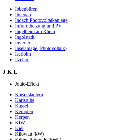
Ibbenbüren
Ilmenau
Indach Photovoltaikanlage
Infrarotheizung und PV
Ingelheim am Rhein
Ingolstadt
Inverter
Inselanlage (Photovoltaik)
Iserlohn
Itzehoe
J K L
Joule-Effekt
Kaiserslautern
Karlsruhe
Kassel
Kempten
Kerpen
KfW
Kiel
Kilowatt (kW)
Kilowatt Stunde (kWh)