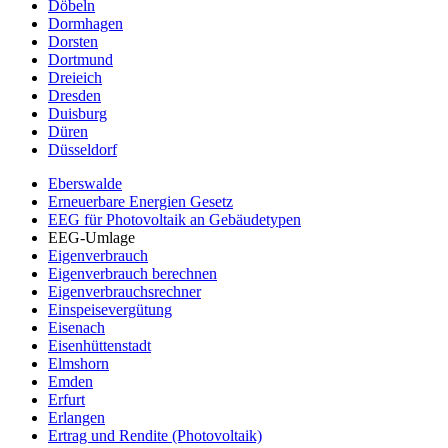
Döbeln
Dormhagen
Dorsten
Dortmund
Dreieich
Dresden
Duisburg
Düren
Düsseldorf
Eberswalde
Erneuerbare Energien Gesetz
EEG für Photovoltaik an Gebäudetypen
EEG-Umlage
Eigenverbrauch
Eigenverbrauch berechnen
Eigenverbrauchsrechner
Einspeisevergütung
Eisenach
Eisenhüttenstadt
Elmshorn
Emden
Erfurt
Erlangen
Ertrag und Rendite (Photovoltaik)