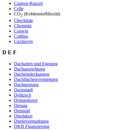
Castrop-Rauxel
Celle
CO
(Kohlenstoffdioxid)
2
Checkliste
Chemnitz
Coswig
Cottbus
Cuxhaven
D E F
Dacharten und Eignung
Dachausrichtung
Dacheindeckungen
Dachflächenvermietung
Dachneigung
Darmstadt
Delitzsch
Delmenhorst
Dessau
Detmold
Dinslaken
Direktvermarktung
DKB Finanzierung