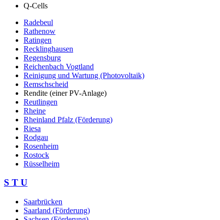
Q-Cells
Radebeul
Rathenow
Ratingen
Recklinghausen
Regensburg
Reichenbach Vogtland
Reinigung und Wartung (Photovoltaik)
Remschscheid
Rendite (einer PV-Anlage)
Reutlingen
Rheine
Rheinland Pfalz (Förderung)
Riesa
Rodgau
Rosenheim
Rostock
Rüsselheim
S T U
Saarbrücken
Saarland (Förderung)
Sachsen (Förderung)