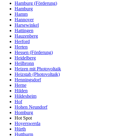
Hamburg (Förderung)
Hamburg
Hamm
Hannover
Harsewinkel
Hattingen
Hauzenberg
Herford
Herten
Hessen (Förderung)
Heidelberg
Heilbronn
Heizen mit Photovoltaik
Heizstab (Photovoltaik)
Henningsdorf
Herne
Hilden
Hildesheim
Hof
Hohen Neundorf
Homburg
Hot Spot
Hoyerswerda
Hürth
Hutthurm