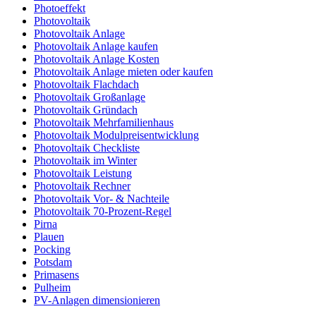
Photoeffekt
Photovoltaik
Photovoltaik Anlage
Photovoltaik Anlage kaufen
Photovoltaik Anlage Kosten
Photovoltaik Anlage mieten oder kaufen
Photovoltaik Flachdach
Photovoltaik Großanlage
Photovoltaik Gründach
Photovoltaik Mehrfamilienhaus
Photovoltaik Modulpreisentwicklung
Photovoltaik Checkliste
Photovoltaik im Winter
Photovoltaik Leistung
Photovoltaik Rechner
Photovoltaik Vor- & Nachteile
Photovoltaik 70-Prozent-Regel
Pirna
Plauen
Pocking
Potsdam
Primasens
Pulheim
PV-Anlagen dimensionieren