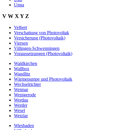
Unna
V W X Y Z
Velbert
Verschattung von Photovoltak
Versicherung (Photovoltaik)
Viersen
Villingen-Schwenningen
Voraussetzungen (Photovoltaik)
Waldkirchen
Wallbox
Wandlitz
Wärmepumpe und Photovoltaik
Wechselrichter
Weimar
Wenigerode
Werdau
Werder
Wesel
Wetzlar
Wiesbaden