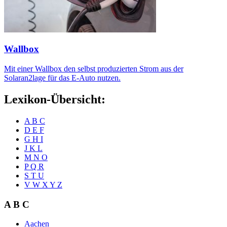
Wallbox
Mit einer Wallbox den selbst produzierten Strom aus der
Solaran2lage für das E-Auto nutzen.
Lexikon-Übersicht:
A B C
D E F
G H I
J K L
M N O
P Q R
S T U
V W X Y Z
A B C
Aachen