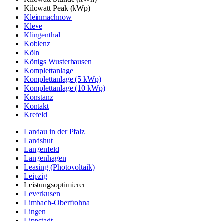
Kilowatt Peak (kWp)
Kleinmachnow
Kleve
Klingenthal
Koblenz
Köln
Königs Wusterhausen
Komplettanlage
Komplettanlage (5 kWp)
Komplettanlage (10 kWp)
Konstanz
Kontakt
Krefeld
Landau in der Pfalz
Landshut
Langenfeld
Langenhagen
Leasing (Photovoltaik)
Leipzig
Leistungsoptimierer
Leverkusen
Limbach-Oberfrohna
Lingen
Lippstadt