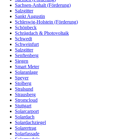
Sachsen-Anhalt (Förderung)
Salzgitter
Sankt Augustin
Schleswig-Holstein (Förderung)
Schönbeck
Schrägdach & Photovoltaik
Schwedt
Schweinfurt
Salzgitter
Senftenberg
Siegen
Smart Meter
Solaranlage
Speyer
Stolberg
Stralsund
Strausberg
Stromcloud
Stuttgart
Solarcarport
Solardach
Solardachziegel
Solarertrag
Solarfassade