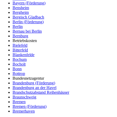
Bayern (Förderung)
Bensheim
Bergheim
Bergisch Gladbach
Berlin (Förderung)
Berlin
Bernau bei Berlin
Bernburg
Betriebskosten
Bielefeld
Bitterfeld
Blankenfelde
Bochum
Bocholt
Bonn
Bottrop
Bundesnetzagentur
Brandenburg (Förderung)
Brandenburg an der Havel
Brandschutzabstand Reihenhäuser
Braunschweig
Bremen
Bremen (Förderung)
Bremerhaven