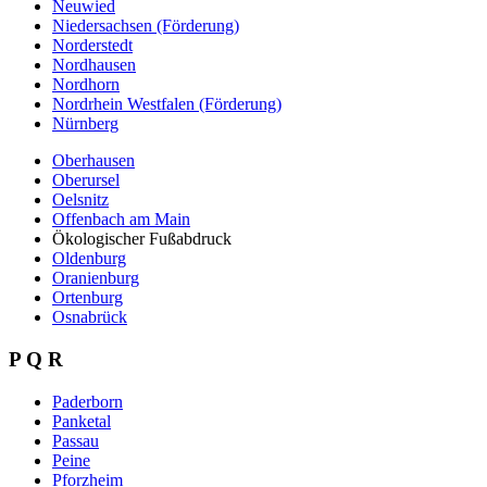
Neuwied
Niedersachsen (Förderung)
Norderstedt
Nordhausen
Nordhorn
Nordrhein Westfalen (Förderung)
Nürnberg
Oberhausen
Oberursel
Oelsnitz
Offenbach am Main
Ökologischer Fußabdruck
Oldenburg
Oranienburg
Ortenburg
Osnabrück
P Q R
Paderborn
Panketal
Passau
Peine
Pforzheim