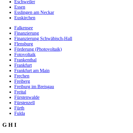
Eschweiler
Essen
Esslingen am Neckar
Euskirchen
Falkensee
Finanzierung
Finanzierung Schwäbisch-Hall
Flensburg
Förderung (Photovoltaik)
Fotovoltaik
Frankenthal
Frankfurt
Frankfurt am Main
Frechen
Freiberg
Freiburg im Breisgau
Freital
Fürstenwalde
Fürstenzell
Fürth
Fulda
G H I