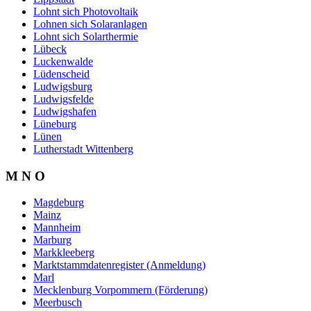
Lohnt sich Photovoltaik
Lohnen sich Solaranlagen
Lohnt sich Solarthermie
Lübeck
Luckenwalde
Lüdenscheid
Ludwigsburg
Ludwigsfelde
Ludwigshafen
Lüneburg
Lünen
Lutherstadt Wittenberg
M N O
Magdeburg
Mainz
Mannheim
Marburg
Markkleeberg
Marktstammdatenregister (Anmeldung)
Marl
Mecklenburg Vorpommern (Förderung)
Meerbusch