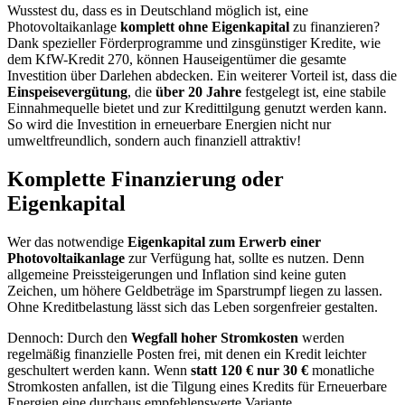
Wusstest du, dass es in Deutschland möglich ist, eine
Photovoltaikanlage
komplett ohne Eigenkapital
zu finanzieren?
Dank spezieller Förderprogramme und zinsgünstiger Kredite, wie
dem KfW-Kredit 270, können Hauseigentümer die gesamte
Investition über Darlehen abdecken. Ein weiterer Vorteil ist, dass die
Einspeisevergütung
, die
über 20 Jahre
festgelegt ist, eine stabile
Einnahmequelle bietet und zur Kredittilgung genutzt werden kann.
So wird die Investition in erneuerbare Energien nicht nur
umweltfreundlich, sondern auch finanziell attraktiv!
Komplette Finanzierung oder
Eigenkapital
Wer das notwendige
Eigenkapital zum Erwerb einer
Photovoltaikanlage
zur Verfügung hat, sollte es nutzen. Denn
allgemeine Preissteigerungen und Inflation sind keine guten
Zeichen, um höhere Geldbeträge im Sparstrumpf liegen zu lassen.
Ohne Kreditbelastung lässt sich das Leben sorgenfreier gestalten.
Dennoch: Durch den
Wegfall hoher Stromkosten
werden
regelmäßig finanzielle Posten frei, mit denen ein Kredit leichter
geschultert werden kann. Wenn
statt 120 € nur 30 €
monatliche
Stromkosten anfallen, ist die Tilgung eines Kredits für Erneuerbare
Energien eine durchaus empfehlenswerte Variante..