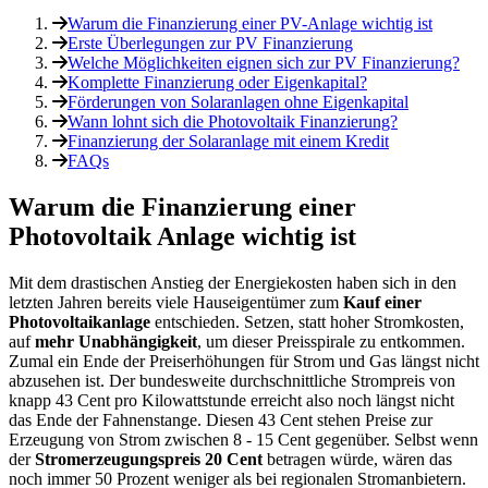
Warum die Finanzierung einer PV-Anlage wichtig ist
Erste Überlegungen zur PV Finanzierung
Welche Möglichkeiten eignen sich zur PV Finanzierung?
Komplette Finanzierung oder Eigenkapital?
Förderungen von Solaranlagen ohne Eigenkapital
Wann lohnt sich die Photovoltaik Finanzierung?
Finanzierung der Solaranlage mit einem Kredit
FAQs
Warum die Finanzierung einer
Photovoltaik Anlage wichtig ist
Mit dem drastischen Anstieg der Energiekosten haben sich in den
letzten Jahren bereits viele Hauseigentümer zum
Kauf einer
Photovoltaikanlage
entschieden. Setzen, statt hoher Stromkosten,
auf
mehr Unabhängigkeit
, um dieser Preisspirale zu entkommen.
Zumal ein Ende der Preiserhöhungen für Strom und Gas längst nicht
abzusehen ist. Der bundesweite durchschnittliche Strompreis von
knapp 43 Cent pro Kilowattstunde erreicht also noch längst nicht
das Ende der Fahnenstange. Diesen 43 Cent stehen Preise zur
Erzeugung von Strom zwischen 8 - 15 Cent gegenüber. Selbst wenn
der
Stromerzeugungspreis 20 Cent
betragen würde, wären das
noch immer 50 Prozent weniger als bei regionalen Stromanbietern.