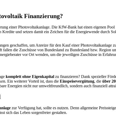
tovoltaik Finanzierung?
ierung einer Photovoltaikanlage. Die KfW-Bank hat einen eigenen Pool 
Kredite und setzen damit ein Zeichen für die Energiewende durch Sol
en geschaffen, um Anreize für den Kauf einer Photovoltaikanlage zu s
oft fallen die Zuschüsse von Bundesland zu Bundesland bzw. Region un
nergieberater vor Ort wenden, um die jeweiligen Zuschüsse in Erfahru
lage
komplett ohne Eigenkapital
zu finanzieren? Dank spezieller För
. Ein weiterer Vorteil ist, dass die
Einspeisevergütung
, die
über 20
bare Energien nicht nur umweltfreundlich, sondern auch finanziell attra
l
anlage
zur Verfügung hat, sollte es nutzen. Denn allgemeine Preissteig
st sich das Leben sorgenfreier gestalten.