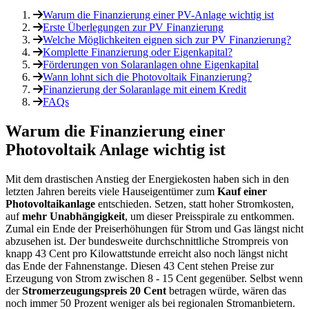
Warum die Finanzierung einer PV-Anlage wichtig ist
Erste Überlegungen zur PV Finanzierung
Welche Möglichkeiten eignen sich zur PV Finanzierung?
Komplette Finanzierung oder Eigenkapital?
Förderungen von Solaranlagen ohne Eigenkapital
Wann lohnt sich die Photovoltaik Finanzierung?
Finanzierung der Solaranlage mit einem Kredit
FAQs
Warum die Finanzierung einer
Photovoltaik Anlage wichtig ist
Mit dem drastischen Anstieg der Energiekosten haben sich in den
letzten Jahren bereits viele Hauseigentümer zum
Kauf einer
Photovoltaikanlage
entschieden. Setzen, statt hoher Stromkosten,
auf
mehr Unabhängigkeit
, um dieser Preisspirale zu entkommen.
Zumal ein Ende der Preiserhöhungen für Strom und Gas längst nicht
abzusehen ist. Der bundesweite durchschnittliche Strompreis von
knapp 43 Cent pro Kilowattstunde erreicht also noch längst nicht
das Ende der Fahnenstange. Diesen 43 Cent stehen Preise zur
Erzeugung von Strom zwischen 8 - 15 Cent gegenüber. Selbst wenn
der
Stromerzeugungspreis 20 Cent
betragen würde, wären das
noch immer 50 Prozent weniger als bei regionalen Stromanbietern.