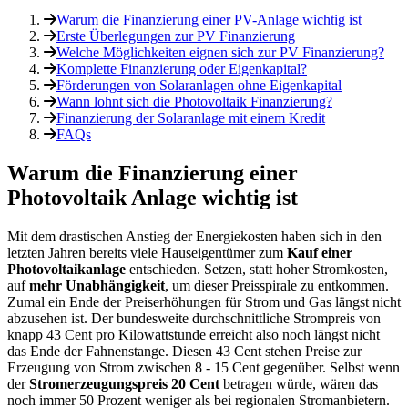
Warum die Finanzierung einer PV-Anlage wichtig ist
Erste Überlegungen zur PV Finanzierung
Welche Möglichkeiten eignen sich zur PV Finanzierung?
Komplette Finanzierung oder Eigenkapital?
Förderungen von Solaranlagen ohne Eigenkapital
Wann lohnt sich die Photovoltaik Finanzierung?
Finanzierung der Solaranlage mit einem Kredit
FAQs
Warum die Finanzierung einer
Photovoltaik Anlage wichtig ist
Mit dem drastischen Anstieg der Energiekosten haben sich in den
letzten Jahren bereits viele Hauseigentümer zum
Kauf einer
Photovoltaikanlage
entschieden. Setzen, statt hoher Stromkosten,
auf
mehr Unabhängigkeit
, um dieser Preisspirale zu entkommen.
Zumal ein Ende der Preiserhöhungen für Strom und Gas längst nicht
abzusehen ist. Der bundesweite durchschnittliche Strompreis von
knapp 43 Cent pro Kilowattstunde erreicht also noch längst nicht
das Ende der Fahnenstange. Diesen 43 Cent stehen Preise zur
Erzeugung von Strom zwischen 8 - 15 Cent gegenüber. Selbst wenn
der
Stromerzeugungspreis 20 Cent
betragen würde, wären das
noch immer 50 Prozent weniger als bei regionalen Stromanbietern.