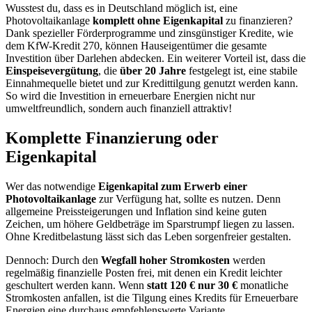
Wusstest du, dass es in Deutschland möglich ist, eine
Photovoltaikanlage
komplett ohne Eigenkapital
zu finanzieren?
Dank spezieller Förderprogramme und zinsgünstiger Kredite, wie
dem KfW-Kredit 270, können Hauseigentümer die gesamte
Investition über Darlehen abdecken. Ein weiterer Vorteil ist, dass die
Einspeisevergütung
, die
über 20 Jahre
festgelegt ist, eine stabile
Einnahmequelle bietet und zur Kredittilgung genutzt werden kann.
So wird die Investition in erneuerbare Energien nicht nur
umweltfreundlich, sondern auch finanziell attraktiv!
Komplette Finanzierung oder
Eigenkapital
Wer das notwendige
Eigenkapital zum Erwerb einer
Photovoltaikanlage
zur Verfügung hat, sollte es nutzen. Denn
allgemeine Preissteigerungen und Inflation sind keine guten
Zeichen, um höhere Geldbeträge im Sparstrumpf liegen zu lassen.
Ohne Kreditbelastung lässt sich das Leben sorgenfreier gestalten.
Dennoch: Durch den
Wegfall hoher Stromkosten
werden
regelmäßig finanzielle Posten frei, mit denen ein Kredit leichter
geschultert werden kann. Wenn
statt 120 € nur 30 €
monatliche
Stromkosten anfallen, ist die Tilgung eines Kredits für Erneuerbare
Energien eine durchaus empfehlenswerte Variante..