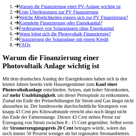
Warum die Finanzierung einer PV-Anlage wichtig ist
Erste Überlegungen zur PV Finanzierung
Welche Möglichkeiten eignen sich zur PV Finanzierung?
Komplette Finanzierung oder Eigenkapital?
Förderungen von Solaranlagen ohne Eigenkapital
Wann lohnt sich die Photovoltaik Finanzierung?
Finanzierung der Solaranlage mit einem Kredit
FAQs
Warum die Finanzierung einer
Photovoltaik Anlage wichtig ist
Mit dem drastischen Anstieg der Energiekosten haben sich in den
letzten Jahren bereits viele Hauseigentümer zum
Kauf einer
Photovoltaikanlage
entschieden. Setzen, statt hoher Stromkosten,
auf
mehr Unabhängigkeit
, um dieser Preisspirale zu entkommen.
Zumal ein Ende der Preiserhöhungen für Strom und Gas längst nicht
abzusehen ist. Der bundesweite durchschnittliche Strompreis von
knapp 43 Cent pro Kilowattstunde erreicht also noch längst nicht
das Ende der Fahnenstange. Diesen 43 Cent stehen Preise zur
Erzeugung von Strom zwischen 8 - 15 Cent gegenüber. Selbst wenn
der
Stromerzeugungspreis 20 Cent
betragen würde, wären das
noch immer 50 Prozent weniger als bei regionalen Stromanbietern.