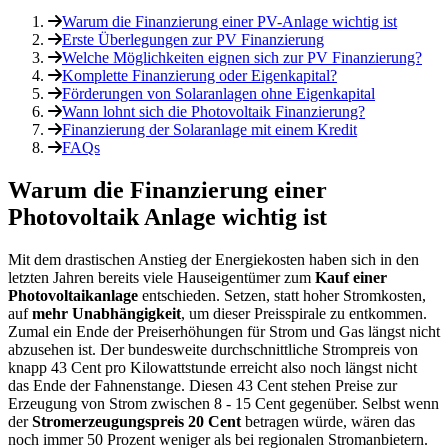
Warum die Finanzierung einer PV-Anlage wichtig ist
Erste Überlegungen zur PV Finanzierung
Welche Möglichkeiten eignen sich zur PV Finanzierung?
Komplette Finanzierung oder Eigenkapital?
Förderungen von Solaranlagen ohne Eigenkapital
Wann lohnt sich die Photovoltaik Finanzierung?
Finanzierung der Solaranlage mit einem Kredit
FAQs
Warum die Finanzierung einer
Photovoltaik Anlage wichtig ist
Mit dem drastischen Anstieg der Energiekosten haben sich in den
letzten Jahren bereits viele Hauseigentümer zum
Kauf einer
Photovoltaikanlage
entschieden. Setzen, statt hoher Stromkosten,
auf
mehr Unabhängigkeit
, um dieser Preisspirale zu entkommen.
Zumal ein Ende der Preiserhöhungen für Strom und Gas längst nicht
abzusehen ist. Der bundesweite durchschnittliche Strompreis von
knapp 43 Cent pro Kilowattstunde erreicht also noch längst nicht
das Ende der Fahnenstange. Diesen 43 Cent stehen Preise zur
Erzeugung von Strom zwischen 8 - 15 Cent gegenüber. Selbst wenn
der
Stromerzeugungspreis 20 Cent
betragen würde, wären das
noch immer 50 Prozent weniger als bei regionalen Stromanbietern.