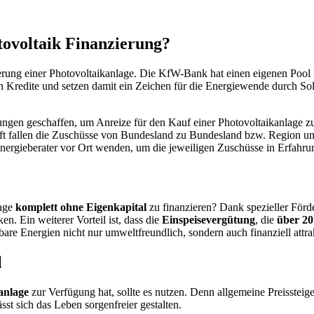
tovoltaik Finanzierung?
ierung einer Photovoltaikanlage. Die KfW-Bank hat einen eigenen Pool 
Kredite und setzen damit ein Zeichen für die Energiewende durch Sol
en geschaffen, um Anreize für den Kauf einer Photovoltaikanlage zu s
oft fallen die Zuschüsse von Bundesland zu Bundesland bzw. Region un
nergieberater vor Ort wenden, um die jeweiligen Zuschüsse in Erfahru
lage
komplett ohne Eigenkapital
zu finanzieren? Dank spezieller För
. Ein weiterer Vorteil ist, dass die
Einspeisevergütung
, die
über 20
bare Energien nicht nur umweltfreundlich, sondern auch finanziell attra
l
anlage
zur Verfügung hat, sollte es nutzen. Denn allgemeine Preissteig
st sich das Leben sorgenfreier gestalten.