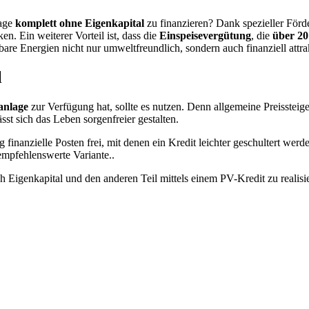
lage
komplett ohne Eigenkapital
zu finanzieren? Dank spezieller För
. Ein weiterer Vorteil ist, dass die
Einspeisevergütung
, die
über 20
bare Energien nicht nur umweltfreundlich, sondern auch finanziell attra
l
anlage
zur Verfügung hat, sollte es nutzen. Denn allgemeine Preissteig
st sich das Leben sorgenfreier gestalten.
finanzielle Posten frei, mit denen ein Kredit leichter geschultert we
 empfehlenswerte Variante..
urch Eigenkapital und den anderen Teil mittels einem PV-Kredit zu real