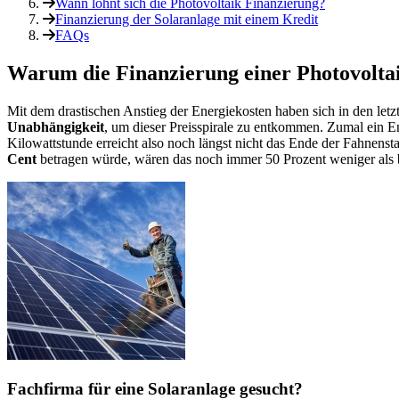
Wann lohnt sich die Photovoltaik Finanzierung?
Finanzierung der Solaranlage mit einem Kredit
FAQs
Warum die Finanzierung einer Photovoltai
Mit dem drastischen Anstieg der Energiekosten haben sich in den let
Unabhängigkeit
, um dieser Preisspirale zu entkommen. Zumal ein E
Kilowattstunde erreicht also noch längst nicht das Ende der Fahnen
Cent
betragen würde, wären das noch immer 50 Prozent weniger als b
Fachfirma für eine Solaranlage gesucht?