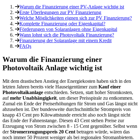
Warum die Finanzierung einer PV-Anlage wichtig ist
Erste Überlegungen zur PV Finanzierung
Welche Möglichkeiten eignen sich zur PV Finanzierung?
Komplette Finanzierung oder Eigenkapital?
Förderungen von Solaranlagen ohne Eigenkapital
Wann lohnt sich die Photovoltaik Finanzierung?
Finanzierung der Solaranlage mit einem Kredit
FAQs
Warum die Finanzierung einer
Photovoltaik Anlage wichtig ist
Mit dem drastischen Anstieg der Energiekosten haben sich in den
letzten Jahren bereits viele Hauseigentümer zum
Kauf einer
Photovoltaikanlage
entschieden. Setzen, statt hoher Stromkosten,
auf
mehr Unabhängigkeit
, um dieser Preisspirale zu entkommen.
Zumal ein Ende der Preiserhöhungen für Strom und Gas längst nicht
abzusehen ist. Der bundesweite durchschnittliche Strompreis von
knapp 43 Cent pro Kilowattstunde erreicht also noch längst nicht
das Ende der Fahnenstange. Diesen 43 Cent stehen Preise zur
Erzeugung von Strom zwischen 8 - 15 Cent gegenüber. Selbst wenn
der
Stromerzeugungspreis 20 Cent
betragen würde, wären das
noch immer 50 Prozent weniger als bei regionalen Stromanbietern.