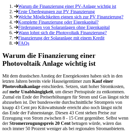
Warum die Finanzierung einer PV-Anlage wichtig ist
Erste Überlegungen zur PV Finanzierung
Welche Möglichkeiten eignen sich zur PV Finanzierung?
Komplette Finanzierung oder Eigenkapital?
Förderungen von Solaranlagen ohne Eigenkapital
Wann lohnt sich die Photovoltaik Finanzierung?
Finanzierung der Solaranlage mit einem Kredit
FAQs
Warum die Finanzierung einer
Photovoltaik Anlage wichtig ist
Mit dem drastischen Anstieg der Energiekosten haben sich in den
letzten Jahren bereits viele Hauseigentümer zum
Kauf einer
Photovoltaikanlage
entschieden. Setzen, statt hoher Stromkosten,
auf
mehr Unabhängigkeit
, um dieser Preisspirale zu entkommen.
Zumal ein Ende der Preiserhöhungen für Strom und Gas längst nicht
abzusehen ist. Der bundesweite durchschnittliche Strompreis von
knapp 43 Cent pro Kilowattstunde erreicht also noch längst nicht
das Ende der Fahnenstange. Diesen 43 Cent stehen Preise zur
Erzeugung von Strom zwischen 8 - 15 Cent gegenüber. Selbst wenn
der
Stromerzeugungspreis 20 Cent
betragen würde, wären das
noch immer 50 Prozent weniger als bei regionalen Stromanbietern.