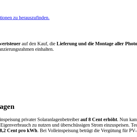
tionen zu herauszufinden.
wertsteuer
auf den Kauf, die
Lieferung und die Montage aller Pho
anzierungsrahmen einhalten.
lagen
nspeisung privater Solaranlagenbetreiber
auf 8 Cent erhöht
. Nun kann
n Eigenverbrauch zu nutzen und überschüssigen Strom einzuspeisen. Te
 8,2 Cent pro kWh
. Bei Volleinspeisung beträgt die Vergütung für P