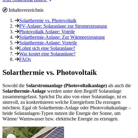
Inhaltsverzeichnis
Solarthermie vs. Photovoltaik
PV-Anlage: Solaranlage zur Stromerzeugung
Photovoltaik Anlage: Voteile
Solarthermie-Anlage: Zur Wärmeerzeugung
Solarthermie-Anlage: Vorteile
Lohnt sich eine Solaranlage?
Was kostet eine Solaranlage?
FAQs
Solarthermie vs. Photovoltaik
Sowohl die
Solarstromanlage (Photovoltaikanlage)
als auch die
Solarthermie-Anlage
werden unter dem Begriff Solaranlage
zusammengefasst. Sprichst Du also von einer Solaranlage, ist es
sinnvoll, zu konkretisieren welche Energieform Du erzeugen
möchtest. Egal ob Solarthermie-Anlage oder Photovoltaikanlage –
beide Solaranlagen-Typen nutzen die Energie der Sonne, um
Wärme/ Warmwasser bzw. elektrische Energie zu erzeugen.