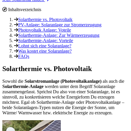
Inhaltsverzeichnis
Solarthermie vs. Photovoltaik
PV-Anlage: Solaranlage zur Stromerzeugung
Photovoltaik Anlage: Voteile
Solarthermie-Anlage: Zur Wärmeerzeugung
Solarthermie-Anlage: Vorteile
Lohnt sich eine Solaranlage?
Was kostet eine Solaranlage?
FAQs
Solarthermie vs. Photovoltaik
Sowohl die
Solarstromanlage (Photovoltaikanlage)
als auch die
Solarthermie-Anlage
werden unter dem Begriff Solaranlage
zusammengefasst. Sprichst Du also von einer Solaranlage, ist es
sinnvoll, zu konkretisieren welche Energieform Du erzeugen
möchtest. Egal ob Solarthermie-Anlage oder Photovoltaikanlage –
beide Solaranlagen-Typen nutzen die Energie der Sonne, um
Wärme/ Warmwasser bzw. elektrische Energie zu erzeugen.