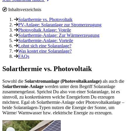
Inhaltsverzeichnis
Solarthermie vs. Photovoltaik
PV-Anlage: Solaranlage zur Stromerzeugung
Photovoltaik Anlage: Voteile
Solarthermie-Anlage: Zur Wärmeerzeugung
Solarthermie-Anlage: Vorteile
Lohnt sich eine Solaranlage?
Was kostet eine Solaranlage?
FAQs
Solarthermie vs. Photovoltaik
Sowohl die
Solarstromanlage (Photovoltaikanlage)
als auch die
Solarthermie-Anlage
werden unter dem Begriff Solaranlage
zusammengefasst. Sprichst Du also von einer Solaranlage, ist es
sinnvoll, zu konkretisieren welche Energieform Du erzeugen
möchtest. Egal ob Solarthermie-Anlage oder Photovoltaikanlage –
beide Solaranlagen-Typen nutzen die Energie der Sonne, um
Wärme/ Warmwasser bzw. elektrische Energie zu erzeugen.