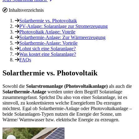
Inhaltsverzeichnis
Solarthermie vs. Photovoltaik
PV-Anlage: Solaranlage zur Stromerzeugung
Photovoltaik Anlage: Voteile
Solarthermie-Anlage: Zur Wärmeerzeugung
Solarthermie-Anlage: Vorteile
Lohnt sich eine Solaranlage?
Was kostet eine Solaranlage?
FAQs
Solarthermie vs. Photovoltaik
Sowohl die
Solarstromanlage (Photovoltaikanlage)
als auch die
Solarthermie-Anlage
werden unter dem Begriff Solaranlage
zusammengefasst. Sprichst Du also von einer Solaranlage, ist es
sinnvoll, zu konkretisieren welche Energieform Du erzeugen
möchtest. Egal ob Solarthermie-Anlage oder Photovoltaikanlage –
beide Solaranlagen-Typen nutzen die Energie der Sonne, um
Wärme/ Warmwasser bzw. elektrische Energie zu erzeugen.