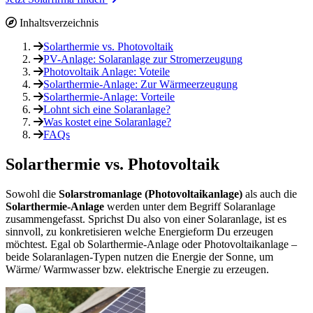
Inhaltsverzeichnis
Solarthermie vs. Photovoltaik
PV-Anlage: Solaranlage zur Stromerzeugung
Photovoltaik Anlage: Voteile
Solarthermie-Anlage: Zur Wärmeerzeugung
Solarthermie-Anlage: Vorteile
Lohnt sich eine Solaranlage?
Was kostet eine Solaranlage?
FAQs
Solarthermie vs. Photovoltaik
Sowohl die
Solarstromanlage (Photovoltaikanlage)
als auch die
Solarthermie-Anlage
werden unter dem Begriff Solaranlage
zusammengefasst. Sprichst Du also von einer Solaranlage, ist es
sinnvoll, zu konkretisieren welche Energieform Du erzeugen
möchtest. Egal ob Solarthermie-Anlage oder Photovoltaikanlage –
beide Solaranlagen-Typen nutzen die Energie der Sonne, um
Wärme/ Warmwasser bzw. elektrische Energie zu erzeugen.