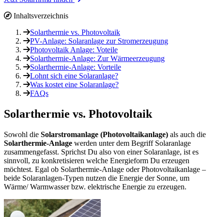
Inhaltsverzeichnis
Solarthermie vs. Photovoltaik
PV-Anlage: Solaranlage zur Stromerzeugung
Photovoltaik Anlage: Voteile
Solarthermie-Anlage: Zur Wärmeerzeugung
Solarthermie-Anlage: Vorteile
Lohnt sich eine Solaranlage?
Was kostet eine Solaranlage?
FAQs
Solarthermie vs. Photovoltaik
Sowohl die
Solarstromanlage (Photovoltaikanlage)
als auch die
Solarthermie-Anlage
werden unter dem Begriff Solaranlage
zusammengefasst. Sprichst Du also von einer Solaranlage, ist es
sinnvoll, zu konkretisieren welche Energieform Du erzeugen
möchtest. Egal ob Solarthermie-Anlage oder Photovoltaikanlage –
beide Solaranlagen-Typen nutzen die Energie der Sonne, um
Wärme/ Warmwasser bzw. elektrische Energie zu erzeugen.