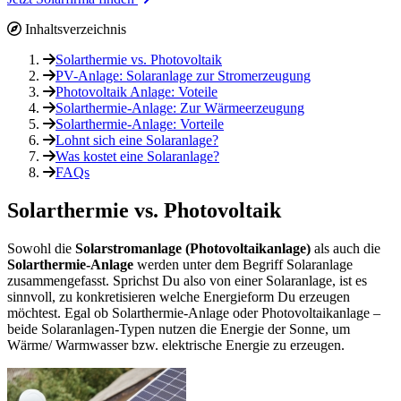
Inhaltsverzeichnis
Solarthermie vs. Photovoltaik
PV-Anlage: Solaranlage zur Stromerzeugung
Photovoltaik Anlage: Voteile
Solarthermie-Anlage: Zur Wärmeerzeugung
Solarthermie-Anlage: Vorteile
Lohnt sich eine Solaranlage?
Was kostet eine Solaranlage?
FAQs
Solarthermie vs. Photovoltaik
Sowohl die
Solarstromanlage (Photovoltaikanlage)
als auch die
Solarthermie-Anlage
werden unter dem Begriff Solaranlage
zusammengefasst. Sprichst Du also von einer Solaranlage, ist es
sinnvoll, zu konkretisieren welche Energieform Du erzeugen
möchtest. Egal ob Solarthermie-Anlage oder Photovoltaikanlage –
beide Solaranlagen-Typen nutzen die Energie der Sonne, um
Wärme/ Warmwasser bzw. elektrische Energie zu erzeugen.