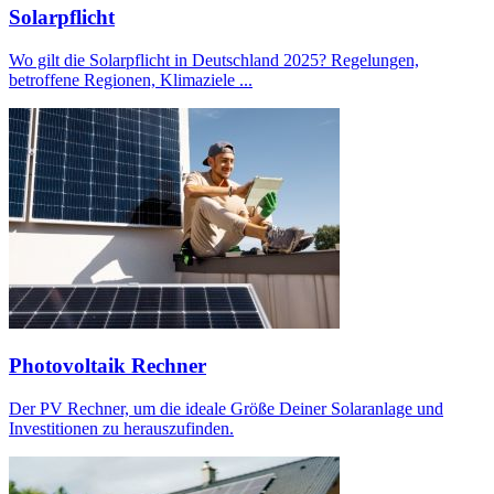
Solarpflicht
Wo gilt die Solarpflicht in Deutschland 2025? Regelungen,
betroffene Regionen, Klimaziele ...
Photovoltaik Rechner
Der PV Rechner, um die ideale Größe Deiner Solaranlage und
Investitionen zu herauszufinden.