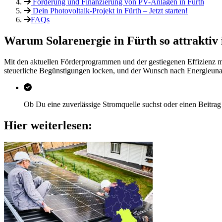
Förderung und Finanzierung von PV-Anlagen in Fürth
Dein Photovoltaik-Projekt in Fürth – Jetzt starten!
FAQs
Warum Solarenergie in Fürth so attraktiv 
Mit den aktuellen Förderprogrammen und der gestiegenen Effizienz 
steuerliche Begünstigungen locken, und der Wunsch nach Energieunabh
Ob Du eine zuverlässige Stromquelle suchst oder einen Beitrag z
Hier weiterlesen: