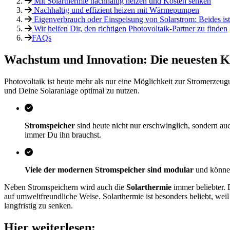
Mit Solarthermie nachhaltig heizen und Kosten senken
Nachhaltig und effizient heizen mit Wärmepumpen
Eigenverbrauch oder Einspeisung von Solarstrom: Beides is
Wir helfen Dir, den richtigen Photovoltaik-Partner zu finden
FAQs
Wachstum und Innovation: Die neuesten K
Photovoltaik ist heute mehr als nur eine Möglichkeit zur Stromerzeu
und Deine Solaranlage optimal zu nutzen.
Stromspeicher
sind heute nicht nur erschwinglich, sondern au
immer Du ihn brauchst.
Viele der modernen Stromspeicher sind modular
und können
Neben Stromspeichern wird auch die
Solarthermie
immer beliebter. 
auf umweltfreundliche Weise. Solarthermie ist besonders beliebt, weil
langfristig zu senken.
Hier weiterlesen: