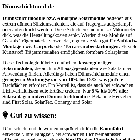
Dünnschichtmodule
Dünnschichtmodule bzw. Amorphe Solarmodule
bestehen aus
extrem dünnen Siliziumschichten, die auf Trägerglas aufgedampft
oder aufgedruckt werden. Diese Schichten sind nur 1-5 Mikrometer
dick, was die Herstellungskosten senkt. Werden diese Module auf
Glas als Trägermaterial verwendet, eignen sie sich gut für
Aufdach-
Montagen wie Carports
oder
Terrassenüberdachungen
. Flexible
Kunststoff-Trägermaterialien ermöglichen formbare Solarplatten.
Diese Technologie führt zu einfachen,
kostengünstigen
Solarmodulen
, die auch in Alltagsgegenständen wie Solarlampen
Anwendung finden. Allerdings haben Dünnschichtmodule einen
geringeren Wirkungsgrad von 10% bis 15%
, was größere
Dachflächen erfordert. Ein Vorteil ist, dass sie auch bei schwachen
Lichtverhältnissen gute Erträge erzielen. Nur
5% bis 10% aller
Solaranlagen nutzen Dünnschichtmodule
. Bekannte Hersteller
sind First Solar, SolarTec, Conergy und Solar.
Gut zu wissen:
Dünnschichtmodule wurden ursprünglich für die
Raumfahrt
entwickelt. Ihre Fähigkeit, bei schwachen Lichtverhältnissen
effizient zu arbeiten, machte sie
ideal für den Einsatz in Satelliten