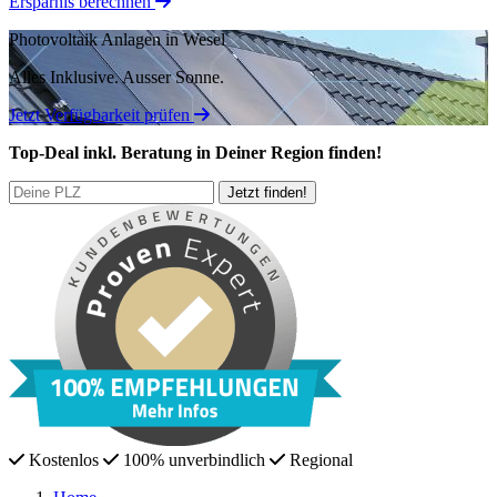
Ersparnis berechnen
Photovoltaik Anlagen in Wesel
Alles Inklusive.
Ausser Sonne.
Jetzt Verfügbarkeit prüfen
Top-Deal
inkl. Beratung
in Deiner Region finden!
Kostenlos
100% unverbindlich
Regional