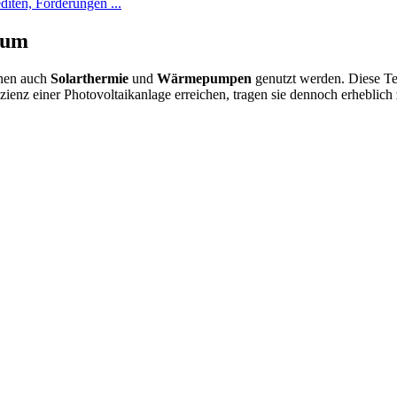
diten, Förderungen ...
k um
nnen auch
Solarthermie
und
Wärmepumpen
genutzt werden. Diese Te
ienz einer Photovoltaikanlage erreichen, tragen sie dennoch erheblich