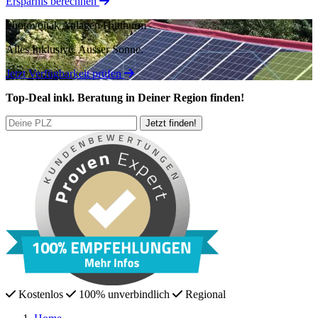
Ersparnis berechnen
Photovoltak Anlagen Hutthurm
Alles Inklusive.
Ausser Sonne.
Jetzt Verfügbarkeit prüfen
Top-Deal
inkl. Beratung
in Deiner Region finden!
Kostenlos
100% unverbindlich
Regional