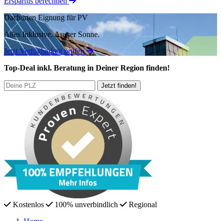
Ersparnis berechnen
Dacharten Eignung für PV
Alles Inklusive.
Ausser Sonne.
Jetzt Verfügbarkeit prüfen
Top-Deal
inkl. Beratung
in Deiner Region finden!
Kostenlos
100% unverbindlich
Regional