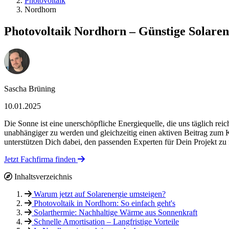
Photovoltaik
Nordhorn
Photovoltaik Nordhorn – Günstige Solaren
Sascha Brüning
10.01.2025
Die Sonne ist eine unerschöpfliche Energiequelle, die uns täglich re
unabhängiger zu werden und gleichzeitig einen aktiven Beitrag zum Kl
unterstützen Dich dabei, den passenden Experten für Dein Projekt zu
Jetzt Fachfirma finden
Inhaltsverzeichnis
Warum jetzt auf Solarenergie umsteigen?
Photovoltaik in Nordhorn: So einfach geht's
Solarthermie: Nachhaltige Wärme aus Sonnenkraft
Schnelle Amortisation – Langfristige Vorteile