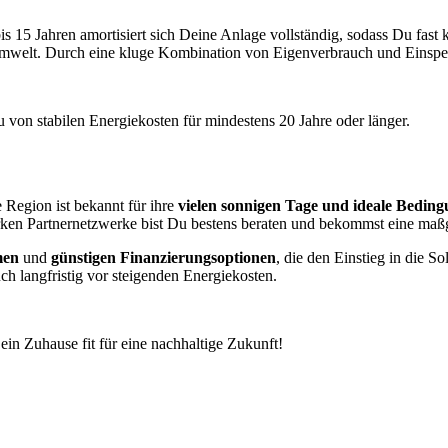
0 bis 15 Jahren amortisiert sich Deine Anlage vollständig, sodass Du fa
Umwelt. Durch eine kluge Kombination von Eigenverbrauch und Einspeis
Du von stabilen Energiekosten für mindestens 20 Jahre oder länger.
 Region ist bekannt für ihre
vielen sonnigen Tage und ideale Beding
tarken Partnernetzwerke bist Du bestens beraten und bekommst eine ma
men
und
günstigen Finanzierungsoptionen
, die den Einstieg in die S
ch langfristig vor steigenden Energiekosten.
in Zuhause fit für eine nachhaltige Zukunft!