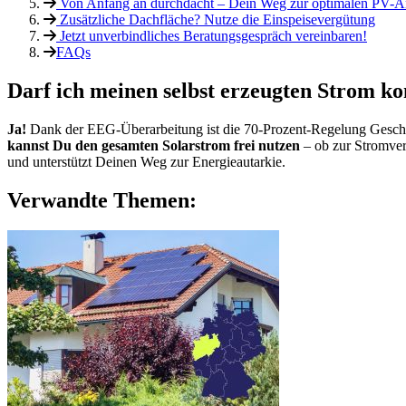
Von Anfang an durchdacht – Dein Weg zur optimalen PV-A
Zusätzliche Dachfläche? Nutze die Einspeisevergütung
Jetzt unverbindliches Beratungsgespräch vereinbaren!
FAQs
Darf ich meinen selbst erzeugten Strom ko
Ja!
Dank der EEG-Überarbeitung ist die 70-Prozent-Regelung Geschich
kannst Du den gesamten Solarstrom frei nutzen
– ob zur Stromver
und unterstützt Deinen Weg zur Energieautarkie.
Verwandte Themen: