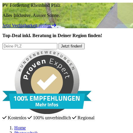
PV Förderung Rheinland Pfalz
Alles Inklusive.
Ausser Sonne.
Jetzt Verfügbarkeit prüfen
Top-Deal
inkl. Beratung
in Deiner Region finden!
Kostenlos
100% unverbindlich
Regional
Home