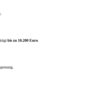
t
.
trägt
bis zu 10.200 Euro
.
speisung.