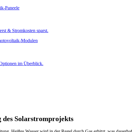
rst & Stromkosten sparst.
 Optionen im Überblick.
 des Solarstromprojekts
tung. Heißes Wasser wird in der Regel durch Gas erhitzt, was dauerha